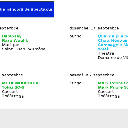
hains jours de spectacle
eptembre
dimanche 13 septembre
Deblozay
08h30
Que ma joie 
Rara Woulib
Clara Hédouin
Musique
Compagnie Ma
Saint-Ouen l’Aumône
soleil
Théâtre
Domaine de Vi
 septembre
samedi 26 septembre
MÉTA-MORPHOSE
18h30
Mark Priore S
Yokai SO-6
Mark Priore S
Concert
Concert
Théâtre 95
Théâtre 95