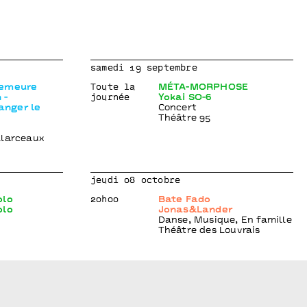
samedi 19 septembre
demeure
Toute la
MÉTA-MORPHOSE
 -
journée
Yokai SO-6
nger le
Concert
Théâtre 95
llarceaux
jeudi 08 octobre
olo
20h00
Bate Fado
olo
Jonas&Lander
Danse, Musique, En famille
Théâtre des Louvrais