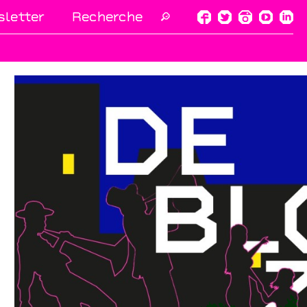
letter
🔎
umône
Rara Woulib
zay