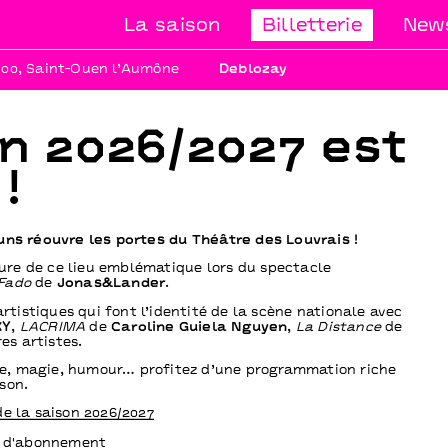
La saison
Billetterie
News
h00, Saint-Ouen l’Aumône
Deblozay
Saint-Ouen l’A
le sam 12 sept
Deblo
Déambulation urbaine
En savoir +