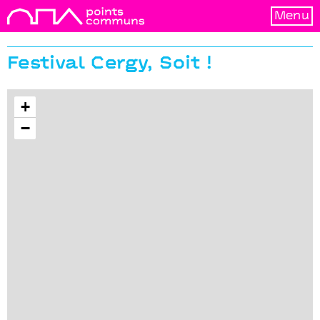
Menu
Festival Cergy, Soit !
+
−