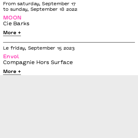
From saturday, September 17
to sunday, September 18 2022
MOON
Cie Barks
More +
Le friday, September 15 2023
Envol
Compagnie Hors Surface
More +
Le friday, September 15 2023
Happy Hype & DJ set
Collectif OUINCH OUINCH X Mulah
More +
Le friday, September 13 2024
Into the Open