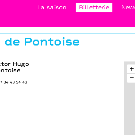
La saison
Billetterie
News
e de Pontoise
ctor Hugo
+
ntoise
−
1 34 43 34 43
t