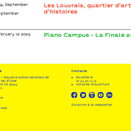
ay, September
Les Louvrais, quartier d’art
d’histoires
September
ebruary 12 2023
Piano Campus - La Finale 2
s
Contacts
– Nouvelle scène nationale de
Billetterie
 Val d’Oise
01 34 20 14 14
re CS 91204
Horaires d'ouverture
ex
re
S'inscrire à la newsletter
vrais