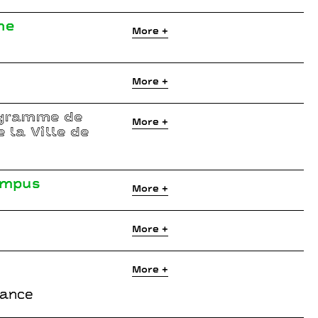
he
More +
More +
ogramme de
More +
 la Ville de
ampus
More +
More +
More +
rance