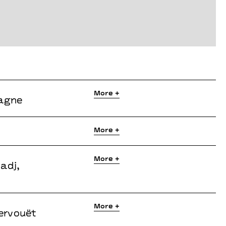
More +
agne
More +
More +
adj,
More +
ervouët