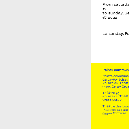
From saturd
17
to sunday, 
18 2022
Le sunday, F
Points commun
Points communs 
Cergy-Pontoise /
1 place du Théât
95015 Cergy Ced
Théâtre 95
1 place du Théât
95000 Cergy
Théâtre des Lou
Place de la Paix
95300 Pontoise