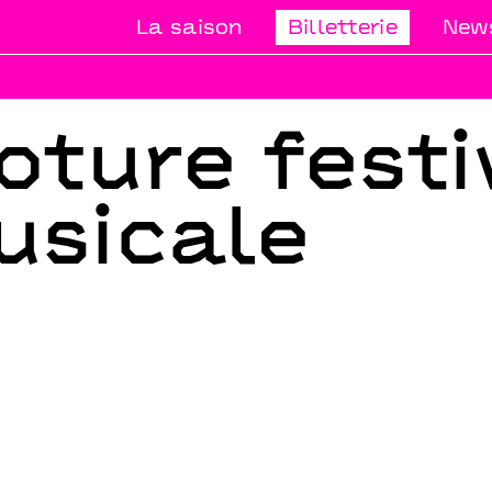
La saison
Billetterie
News
oture festi
usicale