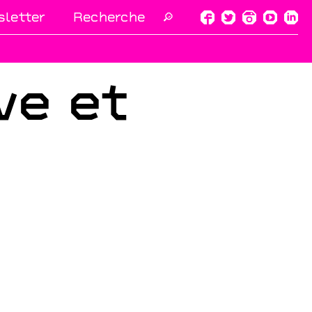
letter
🔎
ve et