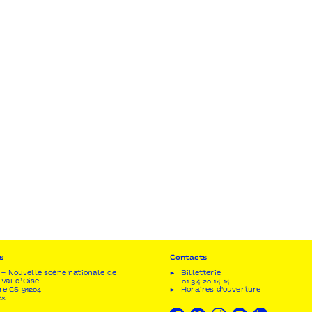
s
Contacts
– Nouvelle scène nationale de
Billetterie
 Val d’Oise
01 34 20 14 14
re CS 91204
Horaires d'ouverture
ex