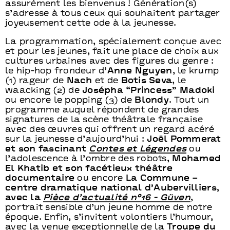
assurément les bienvenus ! Génération(s)
s’adresse à tous ceux qui souhaitent partager
joyeusement cette ode à la jeunesse.
La programmation, spécialement conçue avec
et pour les jeunes, fait une place de choix aux
cultures urbaines avec des figures du genre :
le hip-hop frondeur d’
Anne Nguyen
, le krump
(1) rageur de
Nach
et de
Botis Seva
, le
waacking (2) de
Josépha “Princess” Madoki
ou encore le popping (3) de
Blondy
. Tout un
programme auquel répondent de grandes
signatures de la scène théâtrale française
avec des œuvres qui offrent un regard acéré
sur la jeunesse d’aujourd’hui :
Joël Pommerat
et son fascinant
Contes et Légendes
ou
l’adolescence à l’ombre des robots,
Mohamed
El Khatib et son facétieux théâtre
documentaire
ou encore
La Commune –
centre dramatique national d’Aubervilliers,
avec la
Pièce d’actualité n°16 - Güven
,
portrait sensible d’un jeune homme de notre
époque. Enfin, s’invitent volontiers l’humour,
avec la venue exceptionnelle de la
Troupe du