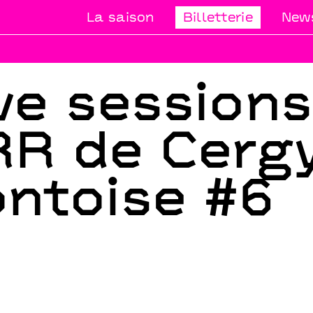
La saison
Billetterie
News
ve session
R de Cerg
ntoise #6