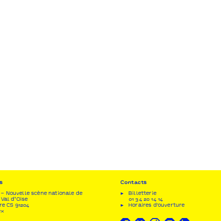
s
Contacts
– Nouvelle scène nationale de
Billetterie
 Val d’Oise
01 34 20 14 14
re CS 91204
Horaires d'ouverture
ex