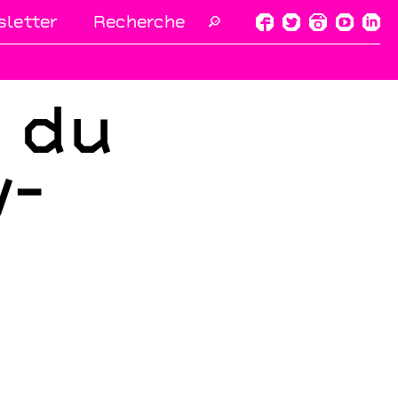
letter
🔎
s du
y-