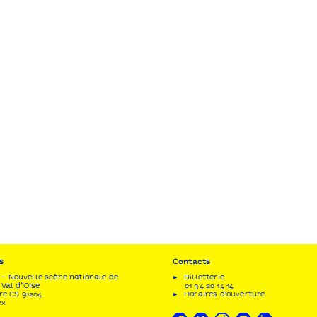
s
Contacts
– Nouvelle scène nationale de
Billetterie
 Val d’Oise
01 34 20 14 14
re CS 91204
Horaires d'ouverture
ex