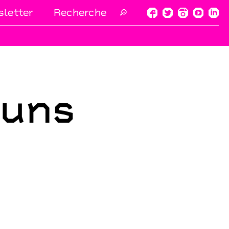
letter
🔎
muns