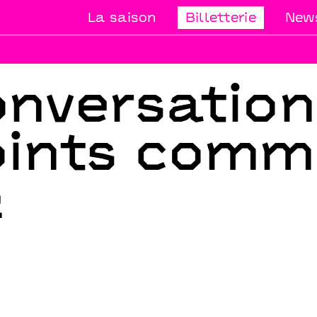
La saison
Billetterie
News
nversation
oints com
2