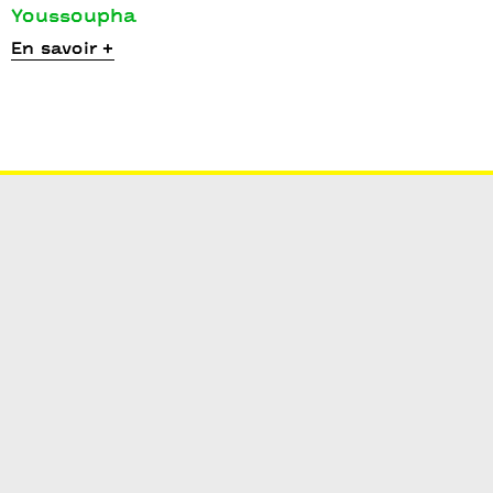
Youssoupha
En savoir +
Points communs
Points communs – Nouvelle scène nationale de
Cergy-Pontoise / Val d’Oise
1 place du Théâtre CS 91204
95015 Cergy Cedex
Théâtre 95
1 place du Théâtre
95000 Cergy
Théâtre des Louvrais
Place de la Paix
95300 Pontoise
Contacts
Billetterie
01 34 20 14 14
Horaires d'ouverture