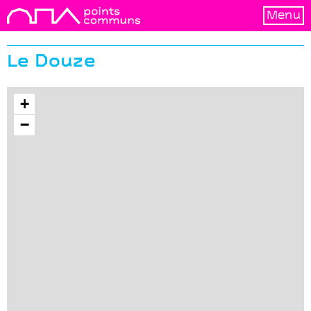
Menu
Le Douze
+
−