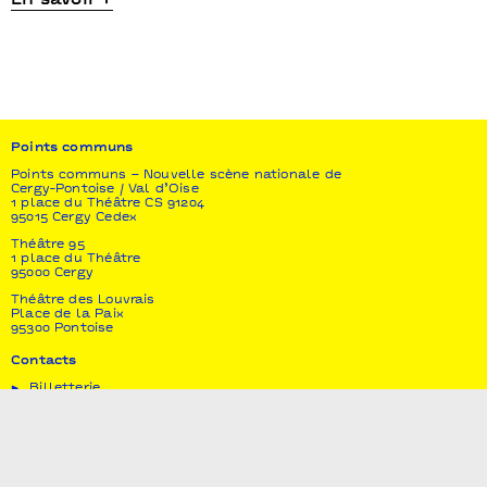
Points communs
Points communs – Nouvelle scène nationale de
Cergy-Pontoise / Val d’Oise
1 place du Théâtre CS 91204
95015 Cergy Cedex
Théâtre 95
1 place du Théâtre
95000 Cergy
Théâtre des Louvrais
Place de la Paix
95300 Pontoise
Contacts
Billetterie
01 34 20 14 14
Horaires d'ouverture