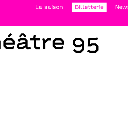
La saison
Billetterie
News
éâtre 95