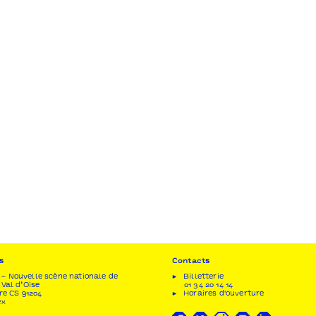
s
Contacts
– Nouvelle scène nationale de
Billetterie
 Val d’Oise
01 34 20 14 14
re CS 91204
Horaires d'ouverture
ex