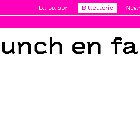
La saison
Billetterie
News
unch en fa