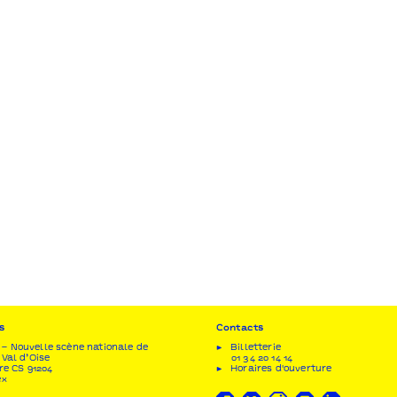
s
Contacts
– Nouvelle scène nationale de
Billetterie
 Val d’Oise
01 34 20 14 14
re CS 91204
Horaires d'ouverture
ex