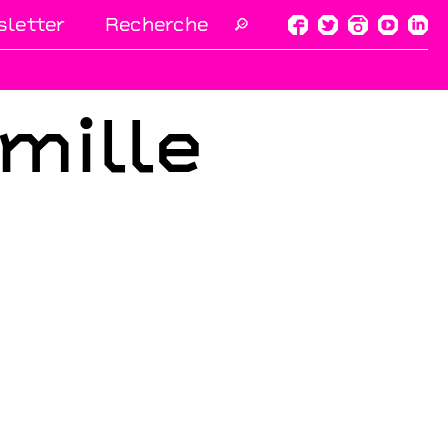
letter
🔎
mille