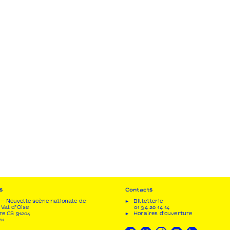
s
Contacts
– Nouvelle scène nationale de
Billetterie
 Val d’Oise
01 34 20 14 14
re CS 91204
Horaires d'ouverture
ex