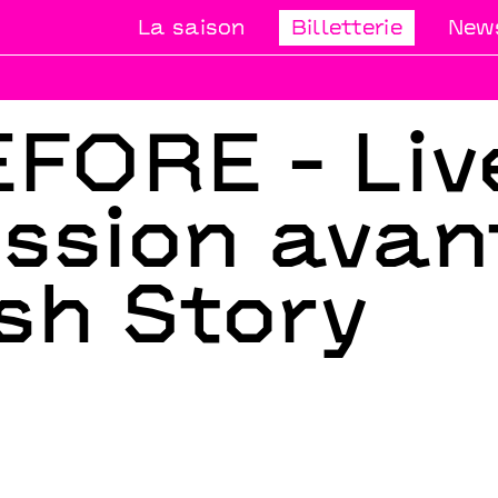
La saison
Billetterie
News
FORE - Liv
ssion avan
ish Story