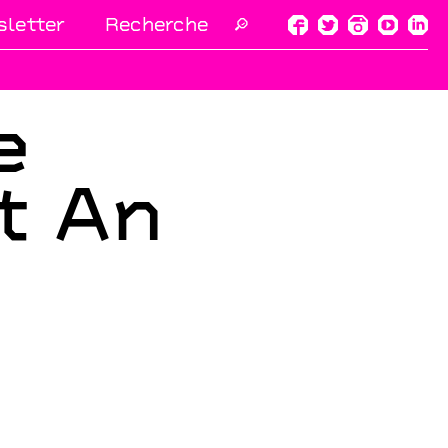
letter
🔎
e
t An