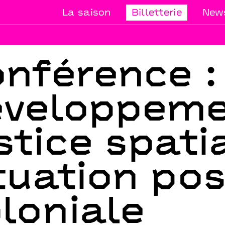
La saison
Billetterie
News
nférence :
éveloppeme
stice spati
tuation pos
loniale