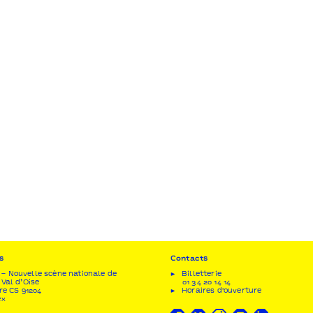
s
Contacts
– Nouvelle scène nationale de
Billetterie
 Val d’Oise
01 34 20 14 14
re CS 91204
Horaires d'ouverture
ex