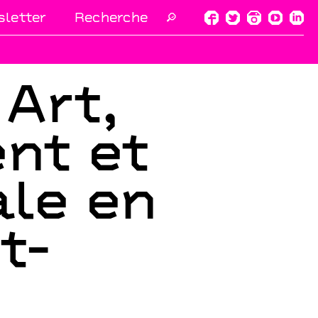
letter
🔎
 Art,
nt et
ale en
t-