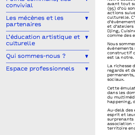
avant tout s
convivial
Les Conversations
(95) d’où so
actions suiv
Le Mélangeur
culturelle. 
Les mécènes et les
Visitez les théâtres
d’évènements
partenaires
et d’atelier
Le Service garderie
Médiathèque
Djing, Cuisi
Devenir mécène
comme des es
L’éducation artistique et
culturelle
Nous sommes 
Cultivons nos points communs
évènements s
constructif 
L’éducation artistique et culturelle
Qui sommes-nous ?
Les partenaires
est la notre
à Points communs
La richesse 
L’équipe
Espace professionnels
Vous êtes enseignant·e ?
regards et d
permanents, 
Le conseil d’administration
Les spectacles en temps scolaire
Vous êtes une compagnie ?
sociaux.
Archives
Cette émulat
Infos pratiques
Vous êtes une entreprise ?
dans les dom
du multimédi
Points communs recrute
Vous êtes enseignant.e ?
happening, d
Au-delà des 
esprit et le
surprenants 
association 
territoire e