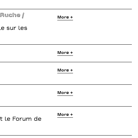
Ruche /
More +
e sur les
More +
More +
More +
More +
et le Forum de