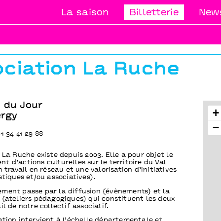
La saison
Billetterie
News
ciation La Ruche
 du Jour
+
ergy
−
1 34 41 29 88
t
 La Ruche existe depuis 2003. Elle a pour objet le
t d’actions culturelles sur le territoire du Val
n travail en réseau et une valorisation d’initiatives
stiques et/ou associatives).
ment passe par la diffusion (évènements) et la
 (ateliers pédagogiques) qui constituent les deux
il de notre collectif associatif.
ation intervient à l’échelle départementale et