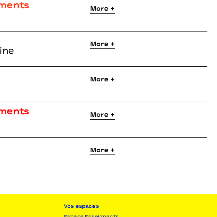
iments
More +
More +
ine
More +
iments
More +
More +
Vos espaces