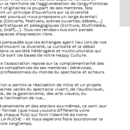
ur le territoire de l’agglomération de Cergy-Pontoise
nt originaires la plupart de ses membres. Nos
ent un principe d’ouverture sur la diversité
C’est pourquoi nous proposons un large éventail
 (Concerts, festivals, scènes ouvertes, débats,…)
s artistiques et pédagogiques (Ecriture, Multimédia,
ne, Graff,…). Tous ces rendez-vous sont pensés
paces d’expression libre.
persuadés que les échanges ayant lieu lors de nos
timulent la diversité, la curiosité et le débat
dans la société hétérogène et multiculturelle qui
. Ce sont les bases de notre Happy Culture.
de l’association repose sur la complémentarité des
es compétences de ses membres : bénévoles,
professionnels du monde du spectacle et acteurs
ion a permis la réalisation de mille et un projets
aines variés du spectacle vivant, de l’audiovisuel,
a, de la gastronomie, des arts visuels, du
e l’animation de rue…
évènements et des ateliers eux-mêmes, ce sont leur
ur format (que nous voulons différents voire
à chaque fois) qui font l’identité de notre
- LA RUCHE – et nous espérons faire bourdonner le
ncore longtemps.