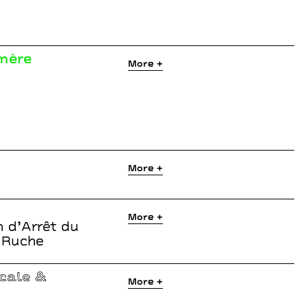
émère
More +
More +
More +
n d’Arrêt du
a Ruche
cale &
More +