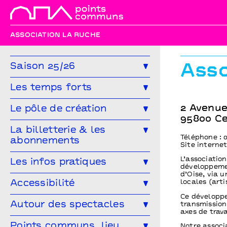
ASSOCIATION LA RUCHE
Saison 25/26
Asso
Toute la saison
Théâtre
Les temps forts
Musique
Concert
Danse
Génération(s) - Saison #9
2 Avenue
Le pôle de création
95800 C
Cirque
Magie
Espace public
Festival Arts & Humanités #8
Ailleurs & Ici • PIPD
La billetterie & les
Projet participatif
Humour
Téléphone : 0
abonnements
Projet participatif : Deblozay
Artistes en résidence 2024-2027
Site interne
En famille
Ateliers
Comment réserver ?
Les tarifs
L’association
Les infos pratiques
Résidences précédentes
développemen
Autres rendez-vous
d’Oise, via u
Abonnez-vous !
Venir à Points communs
Accessibilité
locales (arti
Vous venez en groupe ?
Ce développe
Guide des spectateur·rices
L’accessibilité pour tous·tes !
Autour des spectacles
transmission
axes de trava
Hors-les-murs
Vous êtes une structure médico-
Les ateliers de pratique
Points communs, lieu
Notre associ
sociale ?