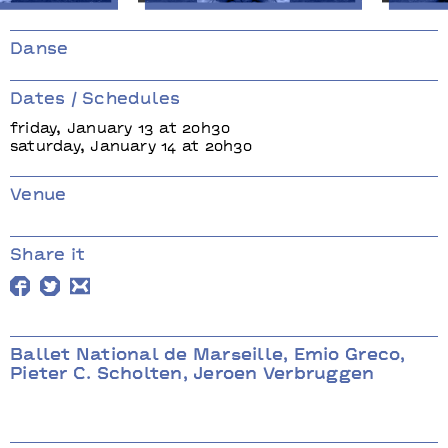
Sur pointes
Sur poi
nal de
Ballet National de
Ballet 
Danse
mio Greco,
Marseille, Emio Greco,
Marseill
olten,
Pieter C. Scholten,
Pieter C
Dates / Schedules
ruggen
Jeroen Verbruggen
Jeroen 
friday, January 13 at 20h30
saturday, January 14 at 20h30
Venue
Share it
Ballet National de Marseille, Emio Greco,
Pieter C. Scholten, Jeroen Verbruggen