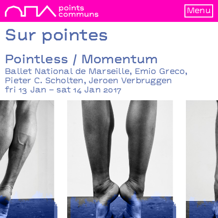
Menu
Sur pointes
Pointless / Momentum
Ballet National de Marseille, Emio Greco,
Pieter C. Scholten, Jeroen Verbruggen
fri 13 Jan – sat 14 Jan 2017