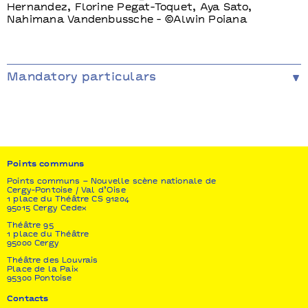
Hernandez, Florine Pegat-Toquet, Aya Sato,
Nahimana Vandenbussche - ©Alwin Poiana
Mandatory particulars
Prodution Ballet National de Marseille -
Coproduction Fondazione del Teatro Grande di
Brescia (Italie), LuganoInScena (Suisse).
Le Ballet National de Marseille reçoit le soutien du
Ministère de la Culture et de la Communication, de
la Ville de Marseille et du Conseil Régional
Points communs
Provence-Alpes-Côte-d’Azur.
Points communs – Nouvelle scène nationale de
Cergy-Pontoise / Val d’Oise
1 place du Théâtre CS 91204
95015 Cergy Cedex
Théâtre 95
1 place du Théâtre
95000 Cergy
Théâtre des Louvrais
Place de la Paix
95300 Pontoise
Contacts