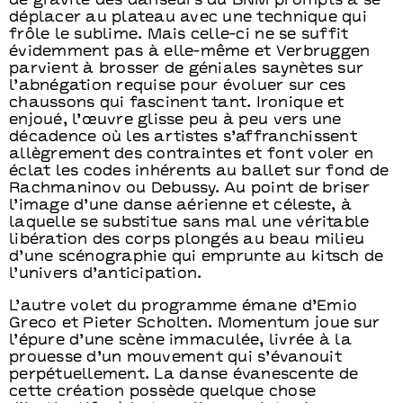
de gravité des danseurs du BNM prompts à se
déplacer au plateau avec une technique qui
frôle le sublime. Mais celle-ci ne se suffit
évidemment pas à elle-même et Verbruggen
parvient à brosser de géniales saynètes sur
l’abnégation requise pour évoluer sur ces
chaussons qui fascinent tant. Ironique et
enjoué, l’œuvre glisse peu à peu vers une
décadence où les artistes s’affranchissent
allègrement des contraintes et font voler en
éclat les codes inhérents au ballet sur fond de
Rachmaninov ou Debussy. Au point de briser
l’image d’une danse aérienne et céleste, à
laquelle se substitue sans mal une véritable
libération des corps plongés au beau milieu
d’une scénographie qui emprunte au kitsch de
l’univers d’anticipation.
L’autre volet du programme émane d’Emio
Greco et Pieter Scholten. Momentum joue sur
l’épure d’une scène immaculée, livrée à la
prouesse d’un mouvement qui s’évanouit
perpétuellement. La danse évanescente de
cette création possède quelque chose