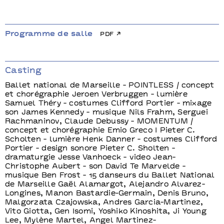
Programme de salle
pdf
Casting
Ballet national de Marseille - POINTLESS / concept
et chorégraphie Jeroen Verbruggen - lumière
Samuel Théry - costumes Clifford Portier - mixage
son James Kennedy - musique Nils Frahm, Serguei
Rachmaninov, Claude Debussy - MOMENTUM /
concept et chorégraphie Emio Greco I Pieter C.
Scholten - lumière Henk Danner - costumes Clifford
Portier - design sonore Pieter C. Sholten -
dramaturgie Jesse Vanhoeck - video Jean-
Christophe Aubert - son David Te Marvelde -
musique Ben Frost - 15 danseurs du Ballet National
de Marseille Gaël Alamargot, Alejandro Alvarez-
Longines, Manon Bastardie-Germain, Denis Bruno,
Malgorzata Czajowska, Andres Garcia-Martinez,
Vito Giotta, Gen Isomi, Yoshiko Kinoshita, Ji Young
Lee, Mylène Martel, Angel Martinez-