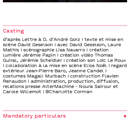
Casting
d’après Lettre à D. d’André Gorz I texte et mise en
scène David Geselson I avec David Geselson, Laure
Mathis I scénographie Lisa Navarro I création
lumière Jérémie Papin I création vidéo Thomas
Guiral, Jérémie Scheidler I création son Loïc Le Roux
I collaboration à la mise en scène Elios Noël I regard
extérieur Jean-Pierre Baro, Jeanne Candel I
costumes Magali Murbach I construction Flavien
Renaudon I administration, production, diffusion,
relations presse AlterMachine - Noura Sairour et
Carole Willemot I ©Charlotte Corman
Mandatory particulars
Production Compagnie Lieux-Dits - Coproduction