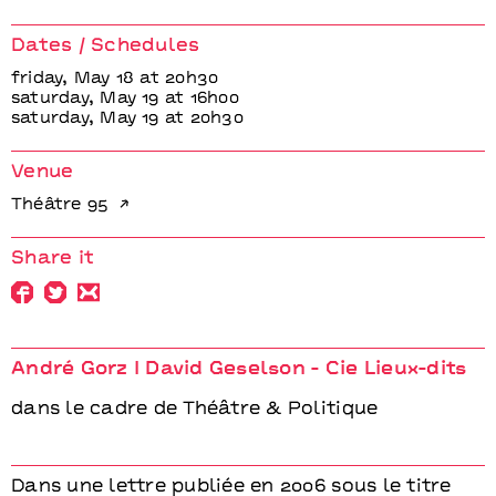
Cie Lieux-
Geselson - Cie Lieux-
Gesels
dits
dits
Dates / Schedules
friday, May 18 at 20h30
saturday, May 19 at 16h00
saturday, May 19 at 20h30
Venue
Théâtre 95
Share it
André Gorz I David Geselson - Cie Lieux-dits
dans le cadre de Théâtre & Politique
Dans une lettre publiée en 2006 sous le titre