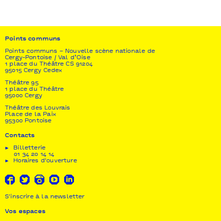
Théâtre de Lorient - centre dramatique national I
Théâtre de la Bastille I Théâtre Garonne - scène
européenne / Toulouse I Théâtre de Vanves - Aide
DRAC Ile-de-France I Fonds de dotation Porosus I
Spedidam I Arcadi Ile-de-France - Le texte Doreen a
Points communs
reçu l’Aide à la création du Centre national du
Points communs – Nouvelle scène nationale de
Théâtre - Soutien Théâtre Ouvert – centre national
Cergy-Pontoise / Val d’Oise
des Dramaturgies Contemporaines I La Chartreuse
1 place du Théâtre CS 91204
de Villeneuve Lez Avignon - centre national des
95015 Cergy Cedex
écritures du spectacle I IMEC - Institut Mémoires de
Théâtre 95
l’édition contemporaine I Nouveau théâtre de
1 place du Théâtre
95000 Cergy
Montreuil - centre dramatique national - Résidence
En résidence au Carreau du Temple (saison
Théâtre des Louvrais
Place de la Paix
2015/2016).
95300 Pontoise
Contacts
Billetterie
01 34 20 14 14
Horaires d'ouverture
S'inscrire à la newsletter
Vos espaces