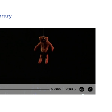
brary
00:00
03:15
Mute
Enter
fullscre