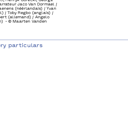
eti, Henryk Gorecki, George
arrateur Jaco Van Dormael /
aenens (néérlandais) / Yvan
l) / Toby Regbo (anglais) /
ert (allemand) / Angelo
en) - © Maarten Vanden
y particulars
stragales ASBL associé à Charleroi Danses, Le MARS, Les Théâ
embourg - aide Fédération WallonieBruxelles.