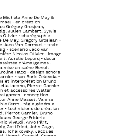
le Michèle Anne De Mey &
mael - en création
vec Grégory Grosjean,
g, Julien Lambert, Sylvie
s Olivier - chorégraphie
 De Mey, Gregory Grosjean -
e Jaco Van Dormael - texte
g - scénario Jaco Van
mière Nicolas Olivier - image
rt, Aurélie Leporq - décor
, assistée d’Amalgames -
la mise en scène Benoît
roline Hacq - design sonore
rnier - son Boris Cekevda -
s et interprétation Bruno
iella Iacono, Pierrot Garnier
on et accessoires Walter
malgames - conception
cor Anne Masset, Vanina
hie Ferro - régie générale
er - techniciens de création
d, Pierrot Garnier, Bruno
siques George Frideric
nio Vivaldi, Arvo Pärt,
ig Gottfried, John Cage,
es, Tchaikovsky, Jacques