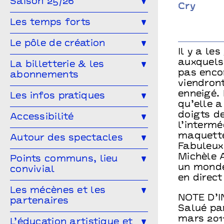
Saison 25/26
Cry
Toute la saison
Théâtre
Les temps forts
Musique
Concert
Danse
Génération(s) - Saison #9
Le pôle de création
Il y a le
Cirque
Magie
Espace public
Festival Arts & Humanités #8
Ailleurs & Ici • PIPD
auxquels 
La billetterie & les
Projet participatif
Humour
pas encor
abonnements
Projet participatif : Deblozay
Artistes en résidence 2024-2027
viendron
En famille
Ateliers
Comment réserver ?
Les tarifs
enneigé.
Les infos pratiques
Résidences précédentes
qu’elle 
Autres rendez-vous
Abonnez-vous !
Venir à Points communs
doigts de
Accessibilité
l’intermé
Vous venez en groupe ?
Guide des spectateur·rices
L’accessibilité pour tous·tes !
maquette
Autour des spectacles
Fabuleux
Hors-les-murs
Vous êtes une structure médico-
Les ateliers de pratique
Michèle 
Points communs, lieu
sociale ?
un monde
convivial
Les Conversations
en direct
Le Mélangeur
Les mécènes et les
Visitez les théâtres
NOTE D’
partenaires
Le Service garderie
Médiathèque
Salué pa
mars 2011
Devenir mécène
L’éducation artistique et