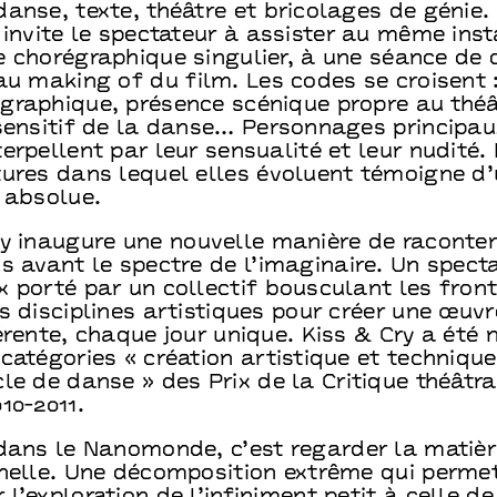
anse, texte, théâtre et bricolages de génie.
 invite le spectateur à assister au même ins
e chorégraphique singulier, à une séance de
au making of du film. Les codes se croisent :
graphique, présence scénique propre au théâ
sensitif de la danse… Personnages principau
erpellent par leur sensualité et leur nudité.
tures dans lequel elles évoluent témoigne d
 absolue.
ry inaugure une nouvelle manière de raconter
s avant le spectre de l’imaginaire. Un spect
 porté par un collectif bousculant les front
s disciplines artistiques pour créer une œuv
érente, chaque jour unique. Kiss & Cry a été
catégories « création artistique et technique
le de danse » des Prix de la Critique théâtra
10-2011.
 dans le Nanomonde, c’est regarder la matièr
chelle. Une décomposition extrême qui perme