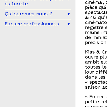
cinéma, d
culturelle
Cultivons nos points communs
pièce qui
spectacl
L’éducation artistique et culturelle
Qui sommes-nous ?
Les partenaires
à Points communs
ainsi qu’
cinémato
L’équipe
Espace professionnels
Vous êtes enseignant·e ?
registre 
Le conseil d’administration
mains int
Les spectacles en temps scolaire
Vous êtes une compagnie ?
de minia
Archives
Infos pratiques
Vous êtes une entreprise ?
précision
Points communs recrute
Vous êtes enseignant.e ?
Kiss & C
ouvre plu
ambitieux
toutes le
jour diff
dans les 
« spectac
saison 20
« Entrer
petite é