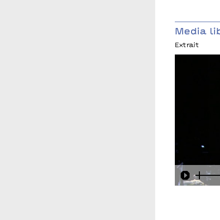
Media li
Extrait
Play