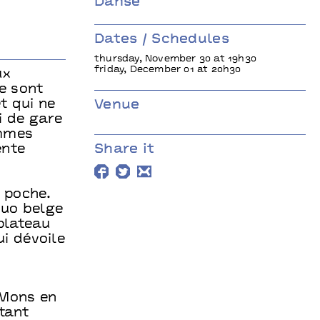
Danse
Dates / Schedules
thursday, November 30 at 19h30
friday, December 01 at 20h30
ux
ne sont
t qui ne
Venue
i de gare
ommes
ente
Share it
 poche.
duo belge
plateau
i dévoile
 Mons en
ntant