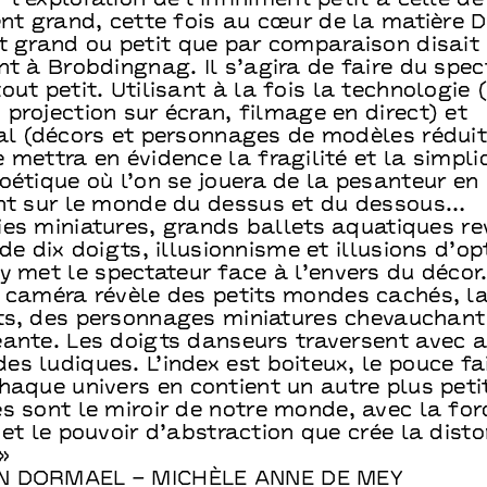
l’exploration de l’infiniment petit à celle de
ent grand, cette fois au cœur de la matière 
t grand ou petit que par comparaison disait 
nt à Brobdingnag. Il s’agira de faire du spec
out petit. Utilisant à la fois la technologie 
projection sur écran, filmage en direct) et
nal (décors et personnages de modèles réduit
 mettra en évidence la fragilité et la simpli
oétique où l’on se jouera de la pesanteur en
ant sur le monde du dessus et du dessous…
ies miniatures, grands ballets aquatiques re
 de dix doigts, illusionnisme et illusions d’op
y met le spectateur face à l’envers du décor
a caméra révèle des petits mondes cachés, l
ts, des personnages miniatures chevauchant
ante. Les doigts danseurs traversent avec a
s ludiques. L’index est boiteux, le pouce f
haque univers en contient un autre plus peti
s sont le miroir de notre monde, avec la for
 et le pouvoir d’abstraction que crée la dist
»
N DORMAEL – MICHÈLE ANNE DE MEY