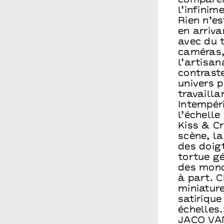
comparer 
l’infinim
Rien n’es
en arriva
avec du t
caméras, 
l’artisa
contraste
univers p
travaill
Intempér
l’échelle
Kiss & Cr
scène, l
des doig
tortue gé
des monde
à part. C
miniature
satirique
échelles.
JACO VA