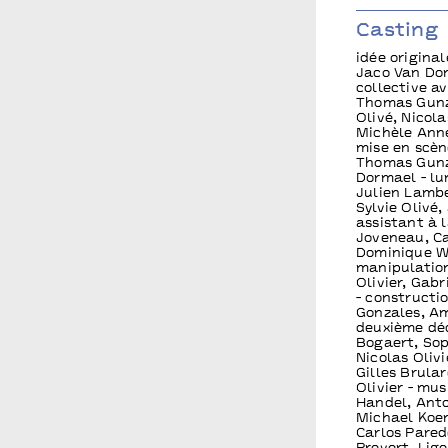
Casting
idée origina
Jaco Van Dor
collective a
Thomas Gunzi
Olivé, Nicola
Michèle Anne
mise en scèn
Thomas Gunzi
Dormael - lu
Julien Lambe
Sylvie Olivé
assistant à 
Joveneau, Ca
Dominique Wa
manipulation
Olivier, Gabr
- constructi
Gonzales, A
deuxième dé
Bogaert, Sop
Nicolas Olivi
Gilles Brular
Olivier - mu
Handel, Anto
Michael Koen
Carlos Pared