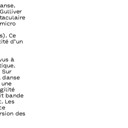
Danse.
Gulliver
taculaire
(micro
s). Ce
cité d’un
vus à
tique.
. Sur
a danse
 une
gilité
ait bande
t. Les
ce
orsion des