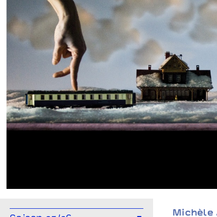
Kiss & cry
Michèle Anne Demey I Jaco Van Dormael - Collectif Kiss
& Cry
Michèle 