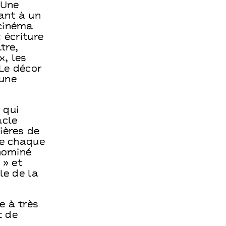
 Une
tant à un
 cinéma
 écriture
tre,
x, les
 Le décor
’une
 qui
acle
ières de
re chaque
 nominé
 » et
le de la
e à très
t de