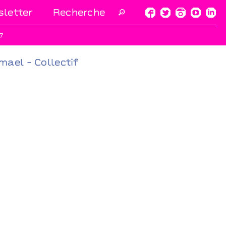
letter
🔎
7
ael - Collectif