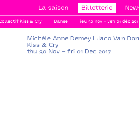
La saison
Billetterie
News
ollectif Kiss & Cry
Danse
jeu 30 nov – ven 01 déc 201
Michèle Anne Demey I Jaco Van Dorm
Kiss & Cry
thu 30 Nov – fri 01 Dec 2017