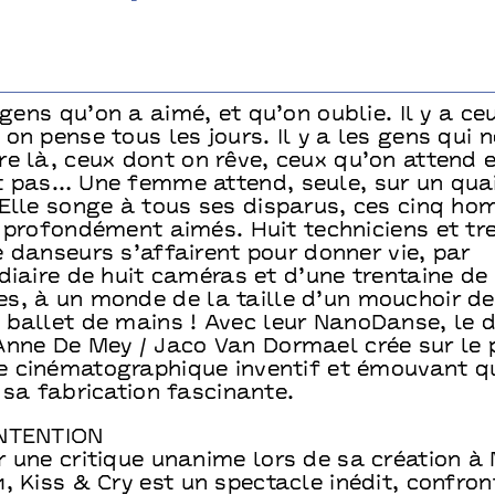
s gens qu’on a aimé, et qu’on oublie. Il y a ce
on pense tous les jours. Il y a les gens qui 
e là, ceux dont on rêve, ceux qu’on attend e
t pas… Une femme attend, seule, sur un qua
 Elle songe à tous ses disparus, ces cinq h
a profondément aimés. Huit techniciens et tr
 danseurs s’affairent pour donner vie, par
diaire de huit caméras et d’une trentaine de
s, à un monde de la taille d’un mouchoir de
 ballet de mains ! Avec leur NanoDanse, le 
Anne De Mey / Jaco Van Dormael crée sur le 
 cinématographique inventif et émouvant qu
 sa fabrication fascinante.
INTENTION
r une critique unanime lors de sa création à
, Kiss & Cry est un spectacle inédit, confro