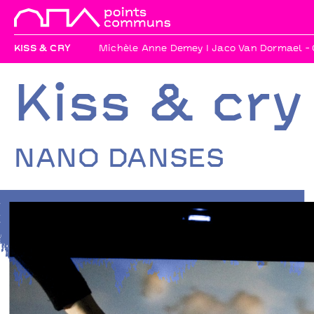
KISS & CRY
Michèle Anne Demey I Jaco Van Dormael - C
Kiss & cry
NANO DANSES