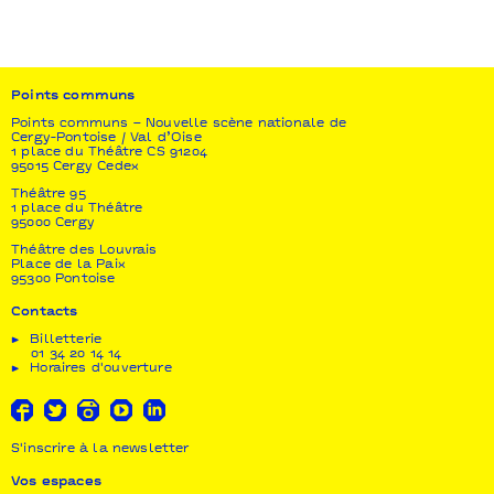
CENTQUATRE-PARIS I Künstlerhaus MOUSONTURM
Frankfurt am Main I TEMPO_FESTIVAL / Rio de
Janeiro I SESC / São Paulo - Diffusion Le
CENTQUATRE-PARIS - La compagnie Vértice de
Teatro est soutenue par Petrobras.
Points communs
Points communs – Nouvelle scène nationale de
Cergy-Pontoise / Val d’Oise
1 place du Théâtre CS 91204
95015 Cergy Cedex
Théâtre 95
1 place du Théâtre
95000 Cergy
Théâtre des Louvrais
Place de la Paix
95300 Pontoise
Contacts
Billetterie
01 34 20 14 14
Horaires d'ouverture
S'inscrire à la newsletter
Vos espaces