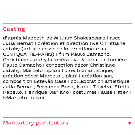
Casting
d’après Macbeth de William Shakespeare I avec
Julia Bernat I création et direction live Christiane
Jatahy (artiste associée internationale au
CENTQUATRE-PARIS) I film Paulo Camacho,
Christiane Jatahy I caméra live & création lumière
Paulo Camacho I conception décor Christiane
Jatahy, Marcelo Lipiani I direction artistique,
création décor Marcelo Lipiani I création son,
composition Estevão Case I collaboration artistique
Julia Bernat, Fernanda Bond, Isabel Teixeira, Stella
Rabello, Henrique Mariano I costumes Fause Haten I
©Marcelo Lipiani
Mandatory particulars
Production Cia Vértice de Teatro - Coproduction Le