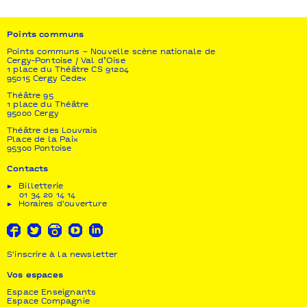
France dans le cadre de l’Aide à Résidence
résidences de création Confluences / Paris.
Points communs
Points communs – Nouvelle scène nationale de
Cergy-Pontoise / Val d’Oise
1 place du Théâtre CS 91204
95015 Cergy Cedex
Théâtre 95
1 place du Théâtre
95000 Cergy
Théâtre des Louvrais
Place de la Paix
95300 Pontoise
Contacts
Billetterie
01 34 20 14 14
Horaires d'ouverture
S'inscrire à la newsletter
Vos espaces
Espace Enseignants
Espace Compagnie