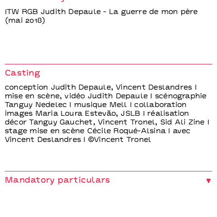
ITW RGB Judith Depaule - La guerre de mon père
(mai 2018)
Casting
conception Judith Depaule, Vincent Deslandres I
mise en scène, vidéo Judith Depaule I scénographie
Tanguy Nedelec I musique Mell I collaboration
images Maria Loura Estevão, JSLB I réalisation
décor Tanguy Gauchet, Vincent Tronel, Sid Ali Zine I
stage mise en scène Cécile Roqué-Alsina I avec
Vincent Deslandres I ©Vincent Tronel
Mandatory particulars
Production Mabel Octobre subventionnée par le
Ministère de la Culture – convention Drac Île-de-
France et Région Île-de-France - Soutien Drac Île-de-