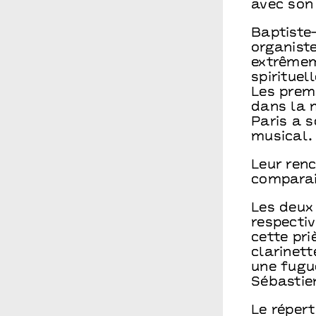
avec son 
Baptiste
organiste
extrêmem
spiritue
Les prem
dans la 
Paris a s
musical.
Leur ren
comparai
Les deux 
respectiv
cette pri
clarinett
une fugue
Sébastie
Le réper