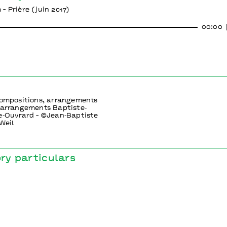
- Prière (juin 2017)
00:00
compositions, arrangements
 arrangements Baptiste‐
e‐Ouvrard - ©Jean‐Baptiste
 Weil
y particulars
lanètes Rouges - coproduction L’apostrophe scène nationale d
du Val d’Oise - aide SPEDIDAM - Planètes Rouges reçoit le sout
ionale des aﬀaires culturelles d’Île‐de‐France ‐ Ministère de la
nication.