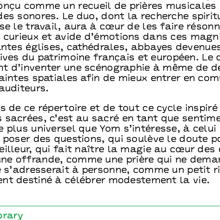
onçu comme un recueil de prières musicales 
es sonores. Le duo, dont la recherche spirit
se le travail, aura à cœur de les faire réson
c curieux et avide d’émotions dans ces magn
rantes églises, cathédrales, abbayes devenue
ives du patrimoine français et européen. Le 
t d’inventer une scénographie à même de d
raintes spatiales afin de mieux entrer en co
auditeurs.
s de ce répertoire et de tout ce cycle inspiré
 sacrées, c’est au sacré en tant que sentim
 plus universel que Yom s’intéresse, à celui
 poser des questions, qui soulève le doute 
illeur, qui fait naître la magie au cœur des
e offrande, comme une prière qui ne dema
e s’adresserait à personne, comme un petit r
nt destiné à célébrer modestement la vie.
brary