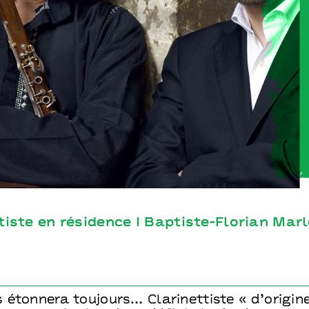
Prière
Marle-
Yom - artiste en résidence I Baptiste-Floria
Ouvrard
tiste en résidence I Baptiste-Florian Marl
 étonnera toujours… Clarinettiste « d’origin