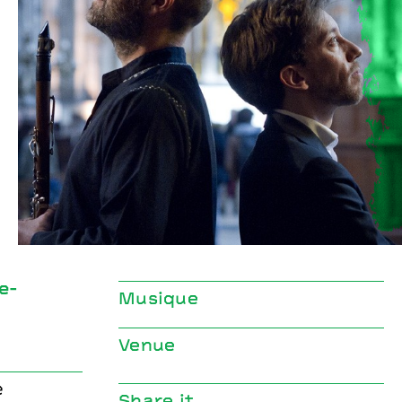
Prière
n Marle-
Yom - artiste en résidence I Baptiste-Flo
Ouvrard
e-
Musique
Venue
e