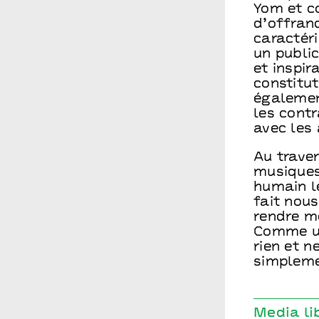
Yom et c
d’offrand
caractéri
un publi
et inspi
constitut
égalemen
les cont
avec les 
Au traver
musiques
humain le
fait nous
rendre me
Comme un
rien et n
simpleme
Media li