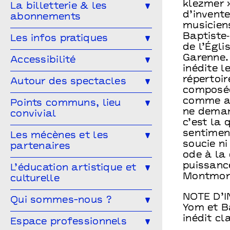
Ailleurs & Ici • PIPD
klezmer »
La billetterie & les
Projet participatif
Humour
d’invent
abonnements
Projet participatif : Deblozay
Artistes en résidence 2024-2027
musiciens
En famille
Ateliers
Comment réserver ?
Les tarifs
Baptiste‐
Les infos pratiques
Résidences précédentes
de l’Égli
Autres rendez-vous
Abonnez-vous !
Venir à Points communs
Garenne.
Accessibilité
inédite l
Vous venez en groupe ?
Guide des spectateur·rices
L’accessibilité pour tous·tes !
répertoi
Autour des spectacles
composée
Hors-les-murs
Vous êtes une structure médico-
Les ateliers de pratique
comme au
Points communs, lieu
sociale ?
ne deman
convivial
Les Conversations
c’est la 
Le Mélangeur
sentiment
Les mécènes et les
Visitez les théâtres
soucie ni
partenaires
Le Service garderie
Médiathèque
ode à la 
Devenir mécène
puissance
L’éducation artistique et
Montmore
culturelle
Cultivons nos points communs
NOTE D’
L’éducation artistique et culturelle
Qui sommes-nous ?
Les partenaires
à Points communs
Yom et B
inédit cl
L’équipe
Espace professionnels
Vous êtes enseignant·e ?