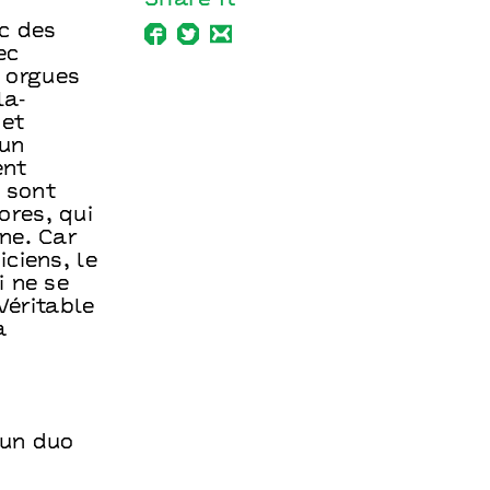
Share it
c des
ec
s orgues
la‐
 et
 un
ent
 sont
ores, qui
ne. Car
ciens, le
i ne se
Véritable
a
 un duo