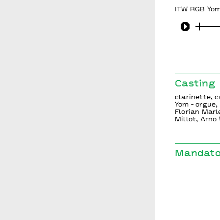
ITW RGB Yom 
Play
Casting
clarinette, 
Yom - orgue,
Florian Marl
Millot, Arno
Mandator
production P
Pontoise et 
Direction Rég
de la Commu