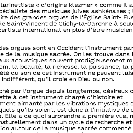
clarinettiste « d’origine klezmer » comme il 
spécialiste des musiques juives ashkénazes ; 
aire des grandes orgues de l’Église Saint- Eu
 de Saint-Vincent de Clichy-la-Garenne à seu
ertiste international en plus d’être musicien
des orgues sont en Occident l’instrument pa
e de la musique sacrée. On les trouve dans l
 aux acoustiques souvent prodigieusement m
om, la beauté, la richesse, la puissance, la 
iété du son de cet instrument ne peuvent lai
indifférent, qu’il croie en Dieu ou non.
ché par l’orgue depuis longtemps, désireux 
ette à cet instrument chargé d’histoire et
ment aimanté par les vibrations mystiques d
quels qu’ils soient, est donc à l’initiative de 
. Elle a de quoi surprendre à première vue, 
 naturellement dans un cycle de recherche et
ion autour de la musique sacrée commencé 