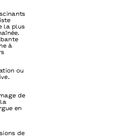
scinants
iste
 la plus
haînée.
mbante
he à
rs
ation ou
ive.
’image de
 la
rgue en
sions de