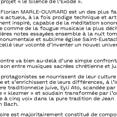
projet « le Silence de l’Exode ».
-Florian MARLE-OUVRARD est un des plus fa
s actuels, à la fois prodige technique et art
ent inspiré, capable de la méditation sonore
lle comme de la fougue musicale la plus déc
ières notes essayées ensemble à la nuit to
monumentale et sublime église Saint-Eustac
cellé leur volonté d’inventer un nouvel unive
contre va bien au-delà d’une simple confront
son entre musiques sacrées chrétienne et ju
protagonistes se nourrissent de leur culture
e et s’enrichissent de leurs différences, à l
ère traditionnelle juive, Eyli Ato, scandée par
e « klezmer » et soudain transformée par l’o
 à cinq voix dans la pure tradition de Jean
n Bach.
toire est majoritairement constitué de compo