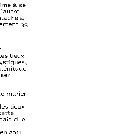
aime à se
l’autre
stache à
lement 33
r
es lieux
ystiques,
plénitude
sser
de marier
es lieux
cette
mais elle
en 2011