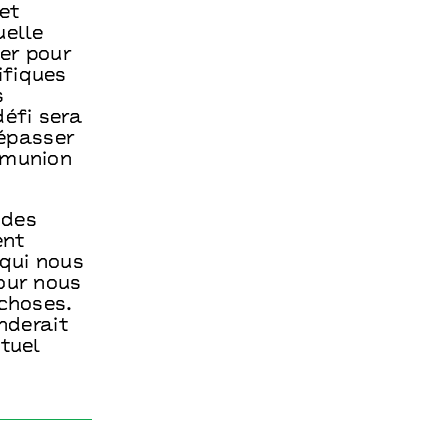
et
uelle
ner pour
ifiques
s
défi sera
épasser
mmunion
 des
ent
 qui nous
pour nous
 choses.
nderait
ituel