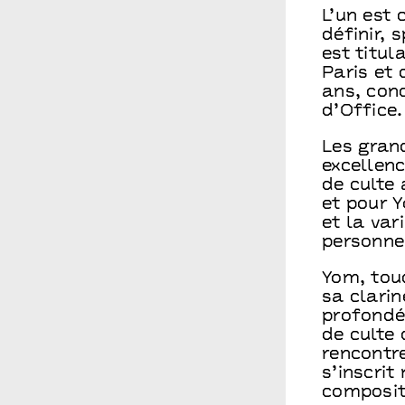
Le conseil d’administration
L’un est 
Les spectacles en temps scolaire
Vous êtes une compagnie ?
définir, 
Archives
Infos pratiques
Vous êtes une entreprise ?
est titul
Paris et
Points communs recrute
Vous êtes enseignant.e ?
ans, conc
d’Office.
Les gran
excellenc
de culte
et pour Y
et la var
personne 
Yom, tou
sa clarin
profondé
de culte 
rencontre
s’inscrit
composit