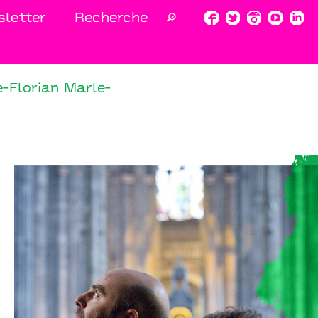
letter
🔎
e-Florian Marle-