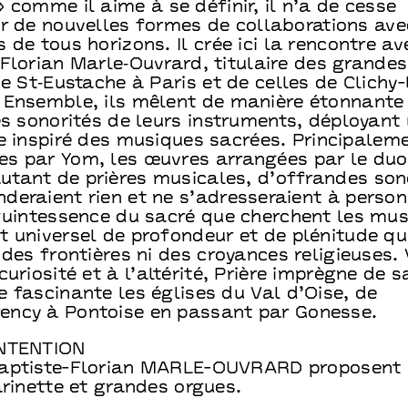
 comme il aime à se définir, il n’a de cesse
er de nouvelles formes de collaborations ave
 de tous horizons. Il crée ici la rencontre av
Florian Marle‐Ouvrard, titulaire des grande
se St‐Eustache à Paris et de celles de Clichy-
 Ensemble, ils mêlent de manière étonnante
es sonorités de leurs instruments, déployant
re inspiré des musiques sacrées. Principalem
s par Yom, les œuvres arrangées par le duo
tant de prières musicales, d’offrandes son
deraient rien et ne s’adresseraient à person
quintessence du sacré que cherchent les musi
 universel de profondeur et de plénitude qu
 des frontières ni des croyances religieuses. 
curiosité et à l’altérité, Prière imprègne de s
 fascinante les églises du Val d’Oise, de
ncy à Pontoise en passant par Gonesse.
INTENTION
aptiste-Florian MARLE-OUVRARD proposent
arinette et grandes orgues.