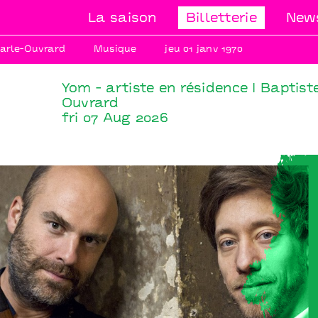
La saison
Billetterie
News
Marle-Ouvrard
Musique
jeu 01 janv 1970
Yom - artiste en résidence I Baptist
Ouvrard
fri 07 Aug 2026