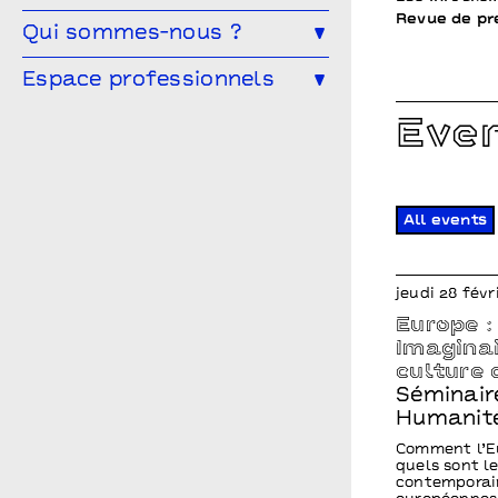
Revue de pr
L’éducation artistique et culturelle
Qui sommes-nous ?
Les partenaires
à Points communs
L’équipe
Espace professionnels
Vous êtes enseignant·e ?
Le conseil d’administration
Les spectacles en temps scolaire
Vous êtes une compagnie ?
Eve
Archives
Infos pratiques
Vous êtes une entreprise ?
Points communs recrute
Vous êtes enseignant.e ?
All events
jeudi 28 févr
Europe : 
Imaginai
culture
Séminair
Humanit
Comment l’Eu
quels sont l
contemporain