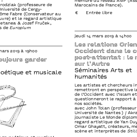
 ?
membre du réseau AMF (Ass
Brodziak (professeure de
Marocains de France).
Université de Cergy-
Entrée libre
Côme Fabre (Conservateur au
vre) et le regard artistique
etanea & Jozef Fruček,
s de
Europium
jeudi 14 mars 2019 à 14h00
Les relations Orien
Occident dans le 
mars 2019 à 19h00
post-attentat : le
toujours garder
sur l’Autre
Séminaires Arts et
poétique et musicale
humanités
Les artistes et chercheurs i
remettront en perspective le
de l’Occident avec l’Islam et
questionneront le rapport à
nos sociétés.
avec John Tolan (professeur 
Université de Nantes ) / Akr
journaliste Le Monde diplom
regard artistique de Yan Du
Omar Ghayatt, créateurs, m
scène et interprètes de
Stil