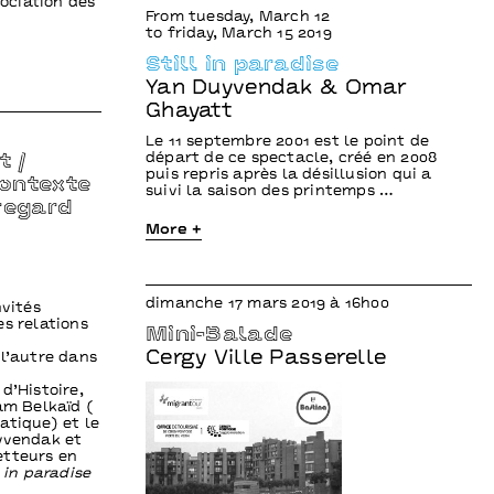
ociation des
From tuesday, March 12
to friday, March 15 2019
Still in paradise
Yan Duyvendak & Omar
Ghayatt
Le 11 septembre 2001 est le point de
départ de ce spectacle, créé en 2008
t /
puis repris après la désillusion qui a
contexte
suivi la saison des printemps …
 regard
More +
dimanche 17 mars 2019 à 16h00
nvités
s relations
Mini-Balade
Cergy Ville Passerelle
 l’autre dans
d’Histoire,
am Belkaïd (
atique) et le
yvendak et
etteurs en
l in paradise