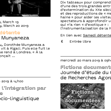
Dix tableaux pour comprend
d’une des trois grandes entr
d’extermination du XXe siècl
et des reproductions de « m
haine » pour aider les visite
spectateurs à approfondir u
, March 19
qui n’a rien « d’exotique » :
y, March 20 2019
l’instrumentalisation de la 
détente
En lien avec
Samedi détent
e Munyaneza
Entrée libre
994, Dorothée Munyaneza a
vit à Kigali. Puis elle fuit le
se rend à Londres. « À la
onçait …
mercredi 20 mars 2019 à 09h
Fictions document
Journée d’étude du 
de Recherches Agor
s 2019 à 14h00
r l’intégration par
ue
ocio-linguistique