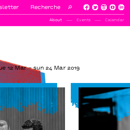
letter
🔎
About
Events
Calendar
ue 12 Mar – sun 24 Mar 2019