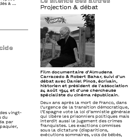
Le silence des autres
 dès à …
Projection & débat
cide
Film documentaire d’Almudena
Carracedo & Robert Bahar, suivi d’un
débat avec Daniel Pinos, écrivain,
historien et président de l’association
24 août 1944 et d’une chercheuse
spécialiste du cinéma républicain.
Deux ans après la mort de Franco, dans
l’urgence de la transition démocratique,
l’Espagne vote la loi d’amnistie générale
des vingt-
qui libère les prisonniers politiques mais
s du
interdit aussi le jugement des crimes
da par
franquistes. Les exactions commises
paquier,
sous la dictature (disparitions,
exécutions sommaires, vols de bébés,