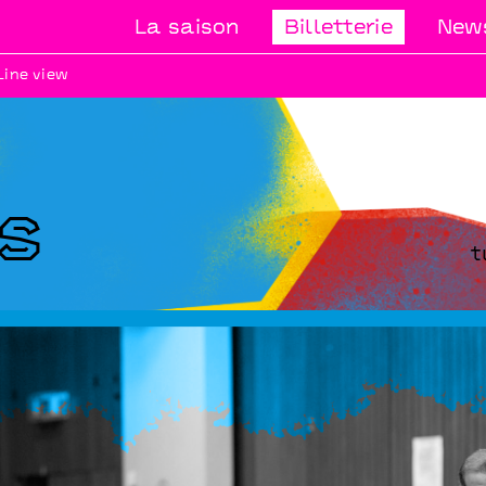
La saison
Billetterie
News
Line view
s
t