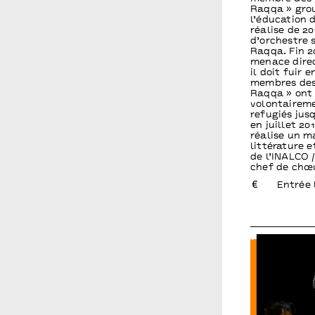
Raqqa » grou
l’éducation d
réalise de 20
d’orchestre 
Raqqa. Fin 2
menace direc
il doit fuir 
membres des 
Raqqa » ont 
volontaireme
refugiés jus
en juillet 201
réalise un m
littérature e
de l’INALCO /
chef de chœu
Entrée 