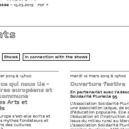
esse
– 15.03.2019
pdf
nts
Shows
In connection with the shows
ier 2019 à 14h00
mardi 12 mars 2019 à 19h00
ce qui nous lie -
Ouverture festive
res européens et
En partenariat avec l’asso
 commune
Solidarité Plurielle 95
es Arts et
L’Association Solidarité Plur
és
une association laïque, de so
d’éducation populaire. Elle 
rope s’est-elle écrite et
l’éducation et l’instruction 
es mythes fondateurs et
issus du milieu rural au Mar
s des cultures
L’association Solidarité Plur