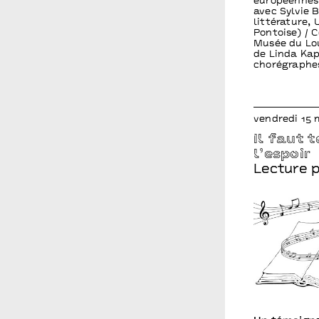
européennes
avec Sylvie 
littérature, 
Pontoise) / 
Musée du Lou
de Linda Kap
chorégraphe
vendredi 15 
Il faut 
l’espoir
Lecture 