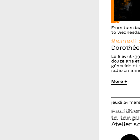
From tuesday
to wednesda
Samedi 
Dorothé
Le 6 avril 1
douze ans et 
génocide et 
radio on ann
More +
jeudi 21 mar
Facilite
la lang
Atelier s