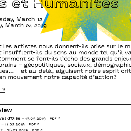
s et Humanités
sday, March 12
y, March 24 2019
les artistes nous donnent-ils prise sur le 
insufflent-ils du sens au monde tel qu’il v
Comment se font-ils l’écho des grands enjeu
rains – géopolitiques, sociaux, démographi
es… – et au-delà, aiguisent notre esprit crit
en mouvement notre capacité d’action?
view
Val d'Oise
– 13.03.2019
pdf
r
– 11.03.2019
pdf
fr
– 06.03.2019
pdf