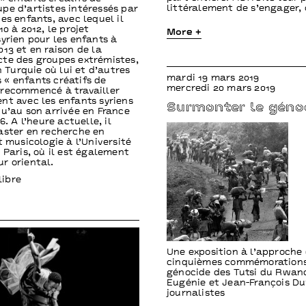
littéralement de s’engager,
pe d’artistes intéressés par
es enfants, avec lequel il
10 à 2012, le projet
More +
syrien pour les enfants à
013 et en raison de la
te des groupes extrémistes,
en Turquie où lui et d’autres
mardi 19 mars 2019
« enfants créatifs de
mercredi 20 mars 2019
recommencé à travailler
nt avec les enfants syriens
Surmonter le géno
qu’au son arrivée en France
6. A l’heure actuelle, il
aster en recherche en
t musicologie à l’Université
 Paris, où il est également
r oriental.
libre
Une exposition à l’approche 
cinquièmes commémoration
génocide des Tutsi du Rwan
Eugénie et Jean-François Du
journalistes