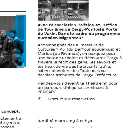
Avec l’association Baština et l’Office
de Tourisme de Cergy-Pontoise Porte
du Vexin. Dans le cadre du programme
européen Migrantour
Accompagnés des « Passeurs de
Cultures » Ali (du Darfour soudanais) et
Marius (du Rwanda), embarquez pour
une balade urbaine et découvrez Cergy à
travers le récit des gens, les savoirs et
les lieux de vie des habitants, qu’ils
soient pionniers des Touleuses ou
derniers arrivants de Cergy-Préfecture.
Rendez-vous devant le Théâtre 95 pour
un parcours d’1h30 se terminant à
l’ENSAPC
Gratuit sur réservation
 concept.
eulement à
lundi 18 mars 2019 à 20h30
citoyens à
propose