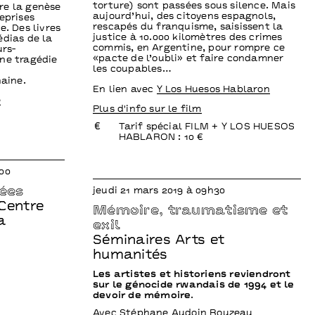
torture) sont passées sous silence. Mais
re la genèse
aujourd’hui, des citoyens espagnols,
eprises
rescapés du franquisme, saisissent la
e. Des livres
justice à 10.000 kilomètres des crimes
édias de la
commis, en Argentine, pour rompre ce
urs-
«pacte de l’oubli» et faire condamner
ne tragédie
les coupables…
haine.
En lien avec
Y Los Huesos Hablaron
e
Plus d'info sur le film
Tarif spécial FILM + Y LOS HUESOS
HABLARON : 10 €
00
ées
jeudi 21 mars 2019 à 09h30
Centre
Mémoire, traumatisme et
a
exil
Séminaires Arts et
humanités
Les artistes et historiens reviendront
sur le génocide rwandais de 1994 et le
devoir de mémoire.
Avec Stéphane Audoin Rouzeau