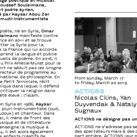
ge poétique et musical
oussef Souleimane,
et poète syrien,
 par Kaysar Abou Zer
 multi-instrumentiste
 poète, né en Syrie,
Omar
uleiman
e manifeste contre
nce en 2011 et se trouve
tter la Syrie pour la
s la France qui lui accorde
 apprend la langue et publie
ueils de poème. En 2016, il
du Prix Amélie-Murat pour le
rt ne séduit pas les ivrogne
irecteur de programme au
rnational de philosophie. En
From sunday, March 17
e Petit Terroriste
, récit
to friday, March 22 2019
ique dans lequel il défend
ACTIONS
 critiquer la religion dans
été élevé : l’islam.
Nicolas Cilins, Yan
Duyvendak & Nataly
n Syrie en 1986,
Kaysar
 pluri-instrumentiste (oud,
Sugnaux
ouzouk) et chanteur. Dans
al, il mène de front ses
ACTIONS ne désigne pas un
sique et de littérature
ACTIONS ne s’adresse pas s
 enseigne la musique à
des spectateurs mais à des 
4. Il est alors également
part entière. ACTIONS leur 
 enfants créatifs de