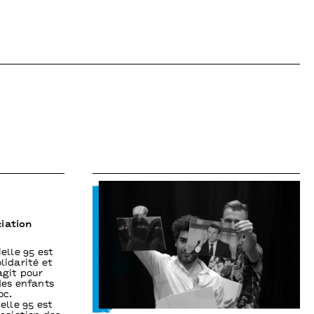
ciation
ielle 95 est
lidarité et
agit pour
des enfants
oc.
ielle 95 est