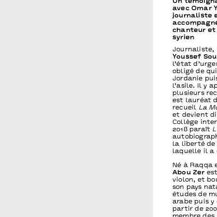
Un témoigna
avec Omar Y
journaliste 
accompagné
chanteur et
syrien
Journaliste,
Youssef So
l’état d’urge
obligé de qui
Jordanie pui
l’asile. Il y
plusieurs rec
est lauréat 
recueil
La Mo
et devient d
Collège inte
2018 paraît
L
autobiograph
la liberté de
laquelle il a 
Né à Raqqa e
Abou Zer
est
violon, et b
son pays nat
études de mu
arabe puis y
partir de 200
membre des «