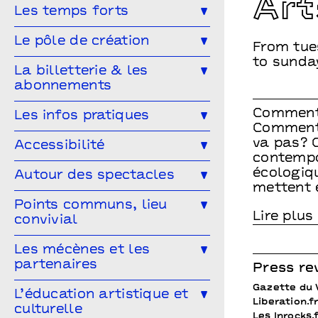
Art
Toute la saison
Théâtre
Les temps forts
Musique
Concert
Danse
Génération(s) - Saison #9
Le pôle de création
From tue
Cirque
Magie
Espace public
Festival Arts & Humanités #8
to sunda
Ailleurs & Ici • PIPD
La billetterie & les
Projet participatif
Humour
abonnements
Projet participatif : Deblozay
Artistes en résidence 2024-2027
En famille
Ateliers
Comment réserver ?
Les tarifs
Comment 
Les infos pratiques
Résidences précédentes
Comment 
Autres rendez-vous
Abonnez-vous !
Venir à Points communs
va pas? 
Accessibilité
contempo
Vous venez en groupe ?
Guide des spectateur·rices
L’accessibilité pour tous·tes !
écologiqu
Autour des spectacles
mettent 
Hors-les-murs
Vous êtes une structure médico-
Les ateliers de pratique
Points communs, lieu
sociale ?
convivial
Les Conversations
Le Mélangeur
Les mécènes et les
Visitez les théâtres
partenaires
Press re
Le Service garderie
Médiathèque
Gazette du 
Devenir mécène
L’éducation artistique et
Liberation.f
culturelle
Cultivons nos points communs
Les Inrocks.