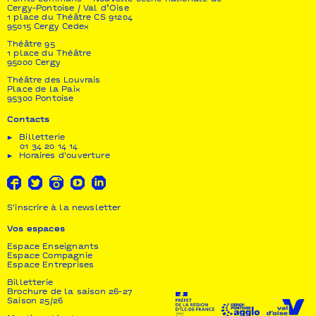
National Performing Arts Center - National Concert
Cergy-Pontoise / Val d’Oise
Hall (NPAC - NTCH) (Taïwan), Seoul Performing
1 place du Théâtre CS 91204
Arts Festival (SPAF) (Corée), Théâtre de la Ville -
95015 Cergy Cedex
Paris / La Villette - Paris
Théâtre 95
Production exécutive
2WORKS
1 place du Théâtre
95000 Cergy
Avec le soutien de
ALPHA BANK et MEGARON -
THE ATHENS CONCERT HALL
Théâtre des Louvrais
Place de la Paix
95300 Pontoise
Contacts
Billetterie
01 34 20 14 14
Horaires d'ouverture
S'inscrire à la newsletter
Vos espaces
Espace Enseignants
Espace Compagnie
Espace Entreprises
Billetterie
Brochure de la saison 26-27
Saison 25/26