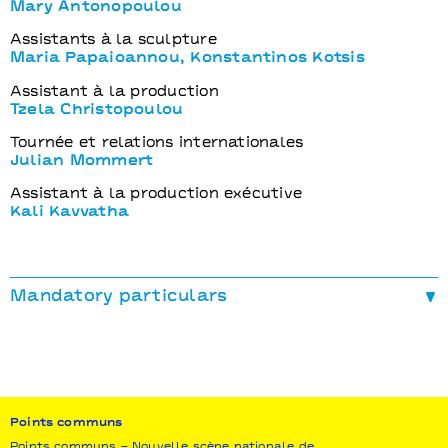
Mary Antonopoulou
Assistants à la sculpture
Maria Papaioannou, Konstantinos Kotsis
Assistant à la production
Tzela Christopoulou
Tournée et relations internationales
Julian Mommert
Assistant à la production exécutive
Kali Kavvatha
Mandatory particulars
THE GREAT TAMER
Production
Onassis Cultural
Centre - Athènes
Coproduction
CULTURESCAPES Greece 2017
(Suisse), Dansens Hus Sweden (Suède), EdM
Productions, Festival d’Avignon, Fondazione
Campania dei Festival / Napoli Teatro Festival Italia
Points communs
(Italie), Les Théâtres de la Ville de Luxembourg,
Points communs – Nouvelle scène nationale de