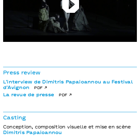
Play
Press review
L'interview de Dimitris Papaioannou au Festival
d'Avignon
pdf
La revue de presse
pdf
Casting
Conception, composition visuelle et mise en scène
Dimitris Papaioannou