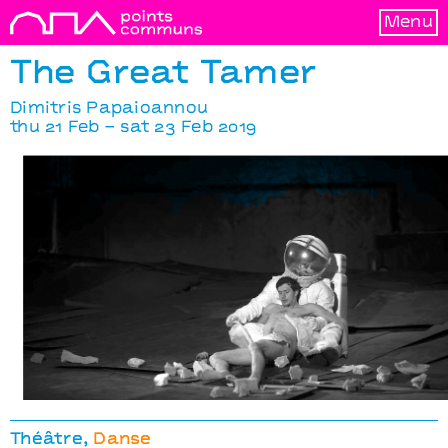
Menu
The Great Tamer
Dimitris Papaioannou
thu 21 Feb – sat 23 Feb 2019
The Great Tamer
Dimitris Papaioannou
Théâtre
Danse