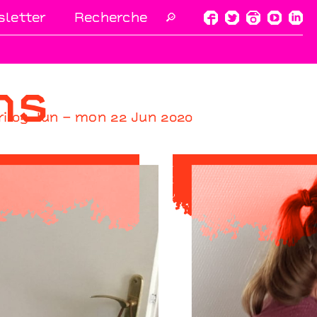
letter
🔎
ns
ri 05 Jun – mon 22 Jun 2020