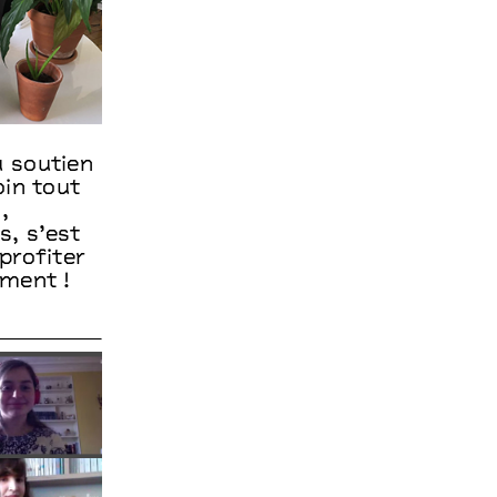
 soutien
oin tout
,
, s’est
profiter
ement !