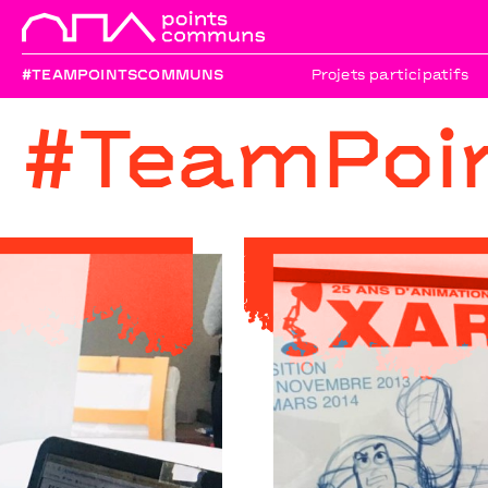
#TEAMPOINTSCOMMUNS
Projets participatifs
#TeamPoi