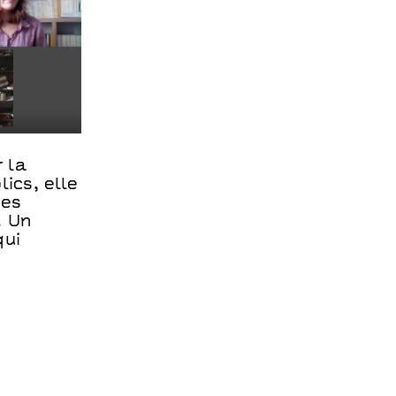
 la
ics, elle
des
. Un
qui