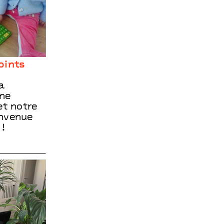
oints
a
nne
et notre
envenue
 !