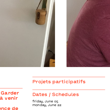
#TeamPointsCommuns
Projets participatifs
 Garder
Dates / Schedules
à venir
friday, June 05
s
monday, June 22
ence de