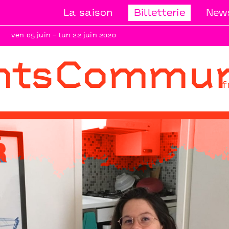
La saison
Billetterie
News
ven 05 juin – lun 22 juin 2020
ntsCommu
f