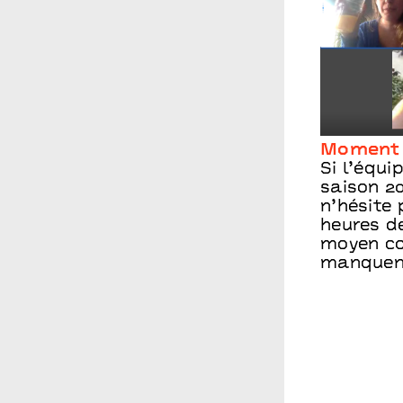
Moment
Si l’équ
saison 20
n’hésite
heures de
moyen con
manque