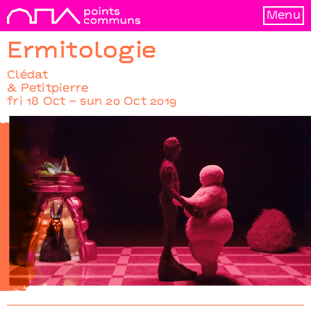
Menu
Ermitologie
Clédat
& Petitpierre
fri 18 Oct – sun 20 Oct 2019
Ermitologie