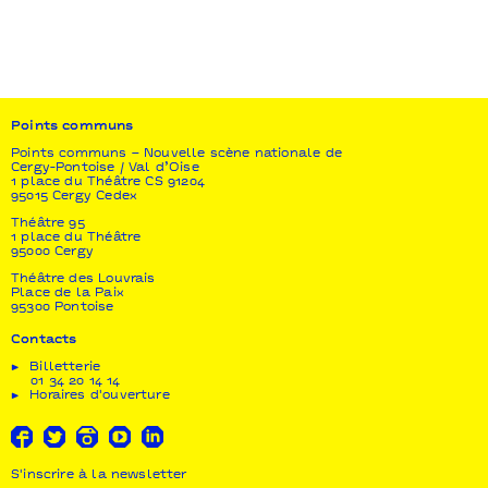
Production
Lebeau et associés
Soutien
Fondation d’entreprise Hermès dans le cadre de son
programme New Settings
Points communs
Coproduction
Points communs – Nouvelle scène nationale de
Cergy-Pontoise / Val d’Oise
Nanterre-Amandiers – Centre dramatique National,
1 place du Théâtre CS 91204
far° festival des arts vivants Nyon / Suisse, le
95015 Cergy Cedex
CentQuatre / Paris dans le cadre des résidences de
Théâtre 95
création
1 place du Théâtre
95000 Cergy
Soutien
Théâtre des Louvrais
DRAC Île-de-France pour l’aide au projet
Place de la Paix
95300 Pontoise
Contacts
Billetterie
01 34 20 14 14
Horaires d'ouverture
S'inscrire à la newsletter