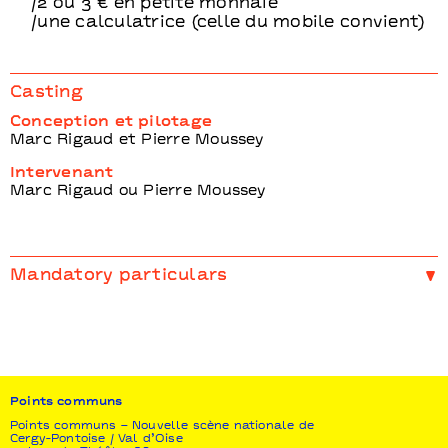
/2 ou 3 € en petite monnaie
/une calculatrice (celle du mobile convient)
Casting
Conception et pilotage
Marc Rigaud et Pierre Moussey
Intervenant
Marc Rigaud ou Pierre Moussey
Mandatory particulars
Production
Le Phalène
Co-Production
Maïf Social Club
Points communs
Points communs – Nouvelle scène nationale de
Cergy-Pontoise / Val d’Oise