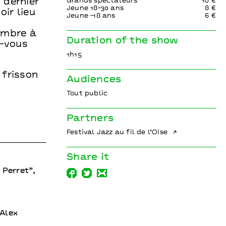
Grands spectateurs
10 €
 dernier
Jeune 18-30 ans
8 €
oir lieu
Jeune -18 ans
6 €
embre à
Duration of the show
z-vous
1h15
 frisson
Audiences
Tout public
Partners
Festival Jazz au fil de l’Oise
Share it
Perret”,
 Alex