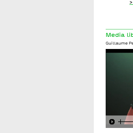
>
Media li
Guillaume Per
Play