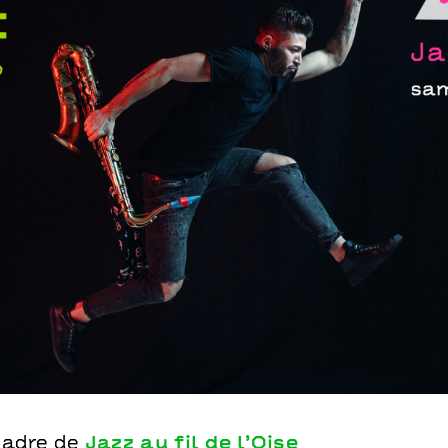
et · Online
cadre de
Jazz au fil de l’Oise