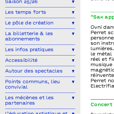
Saison 25/26
Toute la saison
Théâtre
Les temps forts
“Sax ap
Musique
Concert
Danse
Génération(s) - Saison #9
Le pôle de création
Ovni dan
Cirque
Magie
Espace public
Festival Arts & Humanités #8
Ailleurs & Ici • PIPD
Perret sc
La billetterie & les
Projet participatif
Humour
personne.
abonnements
Projet participatif : Deblozay
Artistes en résidence 2024-2027
son inst
En famille
Ateliers
Comment réserver ?
Les tarifs
lumières.
Les infos pratiques
Résidences précédentes
le métal
Autres rendez-vous
Abonnez-vous !
Venir à Points communs
réel et f
Accessibilité
musique e
Vous venez en groupe ?
Guide des spectateur·rices
L’accessibilité pour tous·tes !
magnétiq
Autour des spectacles
réinvente
Hors-les-murs
Vous êtes une structure médico-
Les ateliers de pratique
Perret no
Points communs, lieu
sociale ?
Electrifia
convivial
Les Conversations
Le Mélangeur
Les mécènes et les
Visitez les théâtres
partenaires
Concert 
Le Service garderie
Médiathèque
Devenir mécène