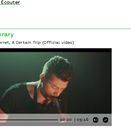
 Écouter
brary
ret, A Certain Trip (Official video)
00:00
03:16
Mute
Enter