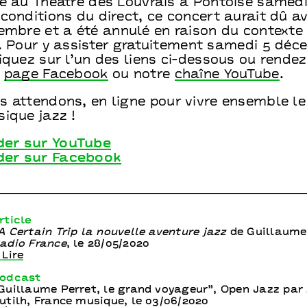
ré au Théâtre des Louvrais à Pontoise samedi
conditions du direct, ce concert aurait dû av
vembre et a été annulé en raison du contexte
e. Pour y assister gratuitement samedi 5 déc
iquez sur l’un des liens ci-dessous ou rende
e
page Facebook
ou notre
chaîne YouTube
.
s attendons, en ligne pour vivre ensemble le
ique jazz !
er sur YouTube
der sur Facebook
rticle
A Certain Trip la nouvelle aventure jazz
de Guillaume 
adio France
, le 28/05/2020
 Lire
odcast
Guillaume Perret, le grand voyageur”, Open Jazz par
utilh, France musique, le 03/06/2020