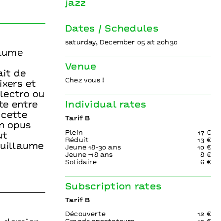
jazz
Dates / Schedules
saturday, December 05 at 20h30
laume
Venue
ait de
Chez vous !
xers et
électro ou
te entre
Individual rates
 cette
Tarif B
on opus
Plein
17 €
ut
Réduit
13 €
 Guillaume
Jeune 18-30 ans
10 €
Jeune -18 ans
8 €
Solidaire
6 €
Subscription rates
Tarif B
Découverte
12 €