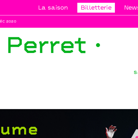
La saison
Billetterie
News
éc 2020
Perret ·
s