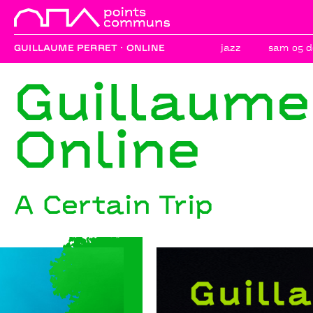
GUILLAUME PERRET · ONLINE
jazz
sam 05 d
Guillaume 
Online
A Certain Trip