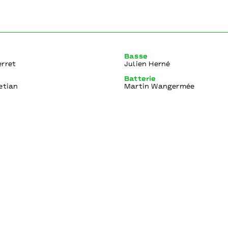
fullscre
Basse
erret
Julien Herné
Batterie
etian
Martin Wangermée