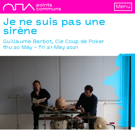
Menu
Je ne suis pas une
sirène
Guillaume Barbot, Cie Coup de Poker
thu 20 May – fri 21 May 2021