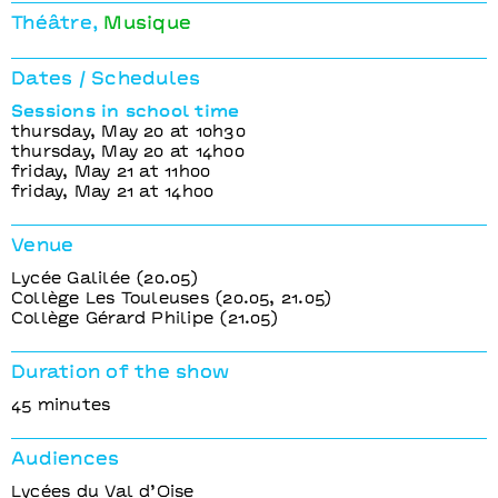
Je ne suis pas une sirène
Guillaume Barbot, Cie Coup de Poker
Théâtre
Musique
Dates / Schedules
Sessions in school time
thursday, May 20 at 10h30
thursday, May 20 at 14h00
friday, May 21 at 11h00
friday, May 21 at 14h00
Venue
Lycée Galilée (20.05)
Collège Les Touleuses (20.05, 21.05)
Collège Gérard Philipe (21.05)
Duration of the show
45 minutes
Audiences
Lycées du Val d’Oise