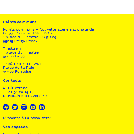
Coproduction
Le Merlan-scène nationale de Marseille
Points communs
Résidences de création
Les 2 scènes - scène nationale de Besançon ǀ École
Points communs – Nouvelle scène nationale de
Cergy-Pontoise / Val d’Oise
maternelle Condorcet / Besançon ǀ La Gare Franche
1 place du Théâtre CS 91204
/ Marseille
95015 Cergy Cedex
Théâtre 95
1 place du Théâtre
95000 Cergy
Théâtre des Louvrais
Place de la Paix
95300 Pontoise
Contacts
Billetterie
01 34 20 14 14
Horaires d'ouverture
S'inscrire à la newsletter
Vos espaces