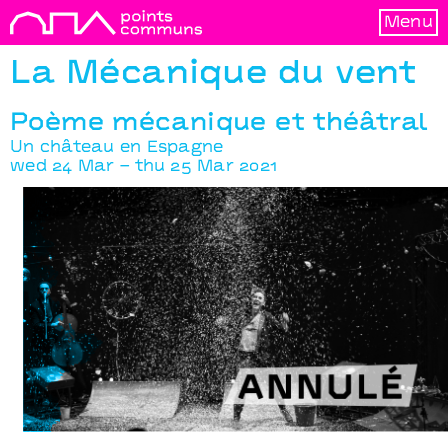
Menu
La Mécanique du vent
Poème mécanique et théâtral
Un château en Espagne
wed 24 Mar – thu 25 Mar 2021