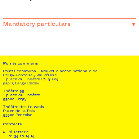
Mandatory particulars
Coproduction
Far From The Norm, Sadler’s Wells
Soutien
Arts Council England
Points communs
Points communs – Nouvelle scène nationale de
Cergy-Pontoise / Val d’Oise
1 place du Théâtre CS 91204
95015 Cergy Cedex
Théâtre 95
1 place du Théâtre
95000 Cergy
Théâtre des Louvrais
Place de la Paix
95300 Pontoise
Contacts
Billetterie
01 34 20 14 14