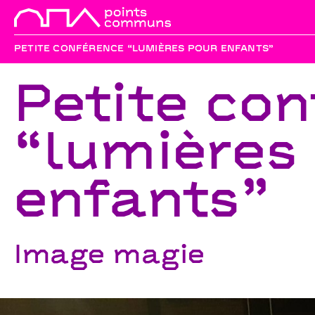
PETITE CONFÉRENCE “LUMIÈRES POUR ENFANTS”
Petite co
“lumières
enfants”
Image magie