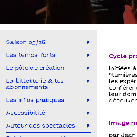
Petite conférence “lumières pour enfants”
Saison 25/26
Toute la saison
Théâtre
Les temps forts
Cycle pr
Musique
Concert
Danse
Génération(s) - Saison #9
Le pôle de création
Initiées 
Cirque
Magie
Espace public
“lumières
Festival Arts & Humanités #8
Ailleurs & Ici • PIPD
La billetterie & les
les expér
Projet participatif
Humour
abonnements
Projet participatif : Deblozay
conféren
Artistes en résidence 2024-2027
leur doma
En famille
Ateliers
Comment réserver ?
Les tarifs
Les infos pratiques
Résidences précédentes
découver
Autres rendez-vous
Abonnez-vous !
Venir à Points communs
Accessibilité
Vous venez en groupe ?
Guide des spectateur·rices
Image m
L’accessibilité pour tous·tes !
Autour des spectacles
Hors-les-murs
Vous êtes une structure médico-
par Jean-