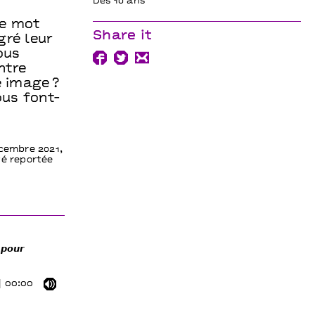
Dès 10 ans
le mot
Share it
gré leur
ous
ntre
e image ?
ous font-
écembre 2021,
té reportée
𝙤𝙪𝙧
00:00
Mute