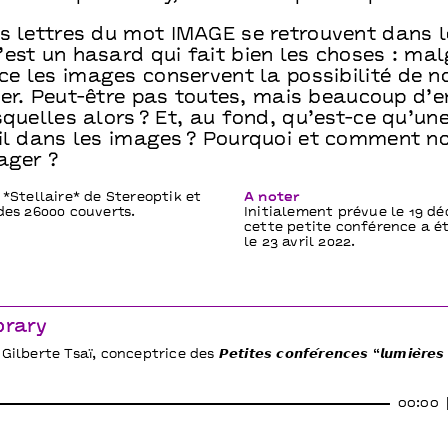
es lettres du mot IMAGE se retrouvent dans 
est un hasard qui fait bien les choses : mal
e les images conservent la possibilité de n
ler. Peut-être pas toutes, mais beaucoup d’e
squelles alors ? Et, au fond, qu’est-ce qu’un
-il dans les images ? Pourquoi et comment n
ager ?
c *Stellaire* de Stereoptik et
À noter
 des 26000 couverts.
Initialement prévue le 19 d
cette petite conférence a é
le 23 avril 2022.
brary
erte Tsaï, conceptrice des 𝙋𝙚𝙩𝙞𝙩𝙚𝙨 𝙘𝙤𝙣𝙛𝙚́𝙧𝙚𝙣𝙘𝙚𝙨 “𝙡𝙪𝙢𝙞𝙚̀𝙧𝙚𝙨 
00:00