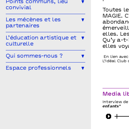
Les ateliers de pratique
Points communs, lieu
sociale ?
convivial
Toutes l
Les Conversations
MAGIE. C’
Le Mélangeur
Les mécènes et les
Visitez les théâtres
abondanc
partenaires
émerveil
Le Service garderie
Médiathèque
elles. Le
Devenir mécène
L’éducation artistique et
Qu’y a-t
culturelle
elles voy
Cultivons nos points communs
L’éducation artistique et culturelle
Qui sommes-nous ?
Les partenaires
​ En lien ave
à Points communs
L’Idéal Club
L’équipe
Espace professionnels
Vous êtes enseignant·e ?
Le conseil d’administration
Les spectacles en temps scolaire
Vous êtes une compagnie ?
Archives
Infos pratiques
Vous êtes une entreprise ?
Media li
Points communs recrute
Vous êtes enseignant.e ?
Interview de Gilb
𝙚𝙣𝙛𝙖𝙣𝙩𝙨”
Play