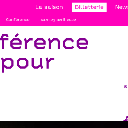
La saison
Billetterie
News
Conférence
sam 23 avril 2022
nférence
 pour
s