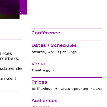
Conférence
Dates / Schedules
saturday, April 23 at 14h30
rences
 métiers,
Venue
nables de
Théâtre 95
risée !
Prices
Tarif unique 5€ - Gratuit pour les - 18 ans
Audiences