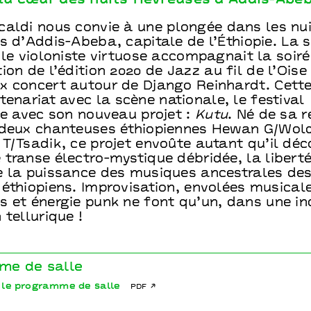
u cœur des nuits fiévreuses d’Addis-Abe
caldi nous convie à une plongée dans les nui
s d’Addis-Abeba, capitale de l’Éthiopie. La 
 le violoniste virtuose accompagnait la soir
ion de l’édition 2020 de Jazz au fil de l’Oise
x concert autour de Django Reinhardt. Cett
tenariat avec la scène nationale, le festival
le avec son nouveau projet :
Kutu
. Né de sa 
 deux chanteuses éthiopiennes Hewan G/Wold
T/Tsadik, ce projet envoûte autant qu’il déco
transe électro-mystique débridée, la liberté
e la puissance des musiques ancestrales de
 éthiopiens. Improvisation, envolées musical
s et énergie punk ne font qu’un, dans une in
 tellurique !
me de salle
 le programme de salle
pdf