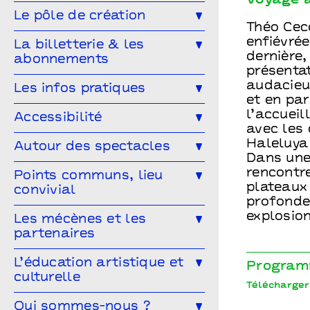
Voyage a
Musique
Concert
Danse
Génération(s) - Saison #9
Le pôle de création
Théo Cec
Cirque
Magie
Espace public
Festival Arts & Humanités #8
Ailleurs & Ici • PIPD
enfiévrée
La billetterie & les
Projet participatif
Humour
dernière,
abonnements
Projet participatif : Deblozay
Artistes en résidence 2024-2027
présentat
En famille
Ateliers
Comment réserver ?
Les tarifs
audacieu
Les infos pratiques
Résidences précédentes
et en par
Autres rendez-vous
Abonnez-vous !
Venir à Points communs
l’accueil
Accessibilité
avec les
Vous venez en groupe ?
Guide des spectateur·rices
L’accessibilité pour tous·tes !
Haleluya 
Autour des spectacles
Dans une 
Hors-les-murs
Vous êtes une structure médico-
Les ateliers de pratique
rencontr
Points communs, lieu
sociale ?
plateaux
convivial
Les Conversations
profonde
Le Mélangeur
explosion
Les mécènes et les
Visitez les théâtres
partenaires
Le Service garderie
Médiathèque
Devenir mécène
L’éducation artistique et
Program
culturelle
Cultivons nos points communs
Télécharger
L’éducation artistique et culturelle
Qui sommes-nous ?
Les partenaires