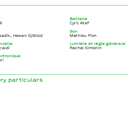
Batterie
di
Cyril Atef
Son
Tsadik, Hewan G/Wold
Mathieu Pion
ncelle
Lumière et régie générale
caldi
Rachel Simonin
ectronique
ri
y particulars
ull Rhizome
ns
 musique de Nanterre I Africolor I Festival Jazz sous les pommi
nçaise d’Addis-Abeba I Théâtre des 4 saisons (Gradignan)
acle