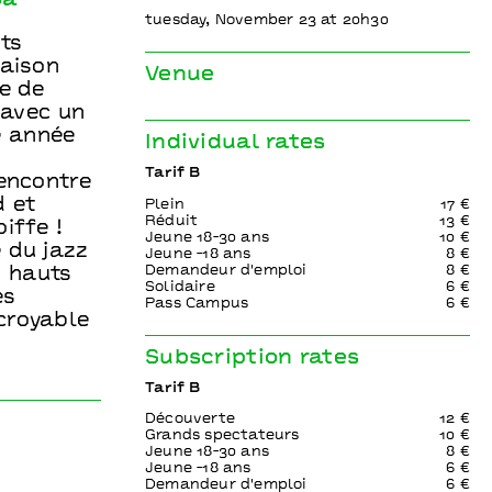
ba
tuesday, November 23 at 20h30
ts
saison
Venue
ée de
 avec un
e année
Individual rates
Tarif B
rencontre
 et
Plein
17 €
Réduit
13 €
iffe !
Jeune 18-30 ans
10 €
 du jazz
Jeune -18 ans
8 €
Demandeur d'emploi
8 €
s hauts
Solidaire
6 €
es
Pass Campus
6 €
croyable
Subscription rates
Tarif B
Découverte
12 €
Grands spectateurs
10 €
Jeune 18-30 ans
8 €
Jeune -18 ans
6 €
Demandeur d'emploi
6 €