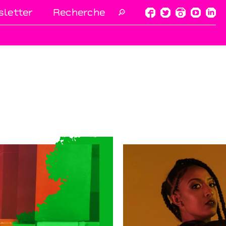
letter
🔎