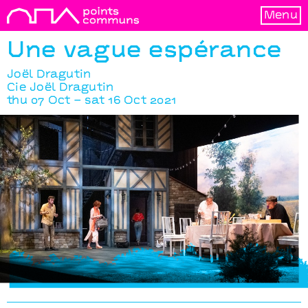
Menu
Une vague espérance
Joël Dragutin
Cie Joël Dragutin
thu 07 Oct – sat 16 Oct 2021
Une vague espérance