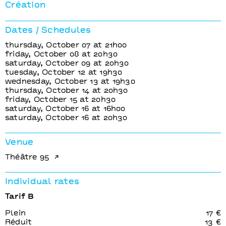
Joël Dragutin
Création
Cie Joël Dragutin
Dates / Schedules
thursday, October 07 at 21h00
friday, October 08 at 20h30
saturday, October 09 at 20h30
tuesday, October 12 at 19h30
wednesday, October 13 at 19h30
thursday, October 14 at 20h30
friday, October 15 at 20h30
saturday, October 16 at 16h00
saturday, October 16 at 20h30
Venue
Théâtre 95
Individual rates
Tarif B
Plein
17 €
Réduit
13 €