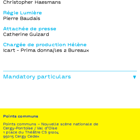
Christopher Haesmans
Régie Lumière
Pierre Baudais
Attachée de presse
Catherine Guizard
Chargée de production Hélène
Icart - Prima donna/les 2 Bureaux
Mandatory particulars
Production
Cie Joel Dragutin
Coproduction
Points communs - nouvelle scène nationale Cergy-
Pontoise / Val d’Oise
Points communs
Participation artistique
Points communs – Nouvelle scène nationale de
Cergy-Pontoise / Val d’Oise
Jeune Théâtre National
1 place du Théâtre CS 91204
95015 Cergy Cedex
(coproductions en cours)