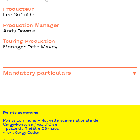
Producteur
Lee Griffiths
Production Manager
Andy Downie
Touring Production
Manager Pete Maxey
Mandatory particulars
Coproduction
Far From The Norm I Sadler’s Wells
Soutien
Arts Council England
Points communs
Points communs – Nouvelle scène nationale de
Cergy-Pontoise / Val d’Oise
1 place du Théâtre CS 91204
95015 Cergy Cedex