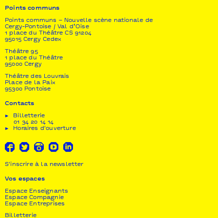
Coach
Points communs
Nicolas Meistelman
Points communs – Nouvelle scène nationale de
Cergy-Pontoise / Val d’Oise
Assistant coach
1 place du Théâtre CS 91204
Manu Key
95015 Cergy Cedex
Théâtre 95
Président
1 place du Théâtre
Amara Sy
95000 Cergy
Théâtre des Louvrais
Place de la Paix
95300 Pontoise
Contacts
Billetterie
01 34 20 14 14
Horaires d'ouverture
S'inscrire à la newsletter
Vos espaces
Espace Enseignants
Espace Compagnie
Espace Entreprises
Billetterie