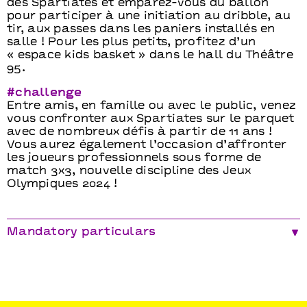
des Spartiates et emparez-vous du ballon
pour participer à une initiation au dribble, au
tir, aux passes dans les paniers installés en
salle ! Pour les plus petits, profitez d’un
« espace kids basket » dans le hall du Théâtre
95.
#challenge
Entre amis, en famille ou avec le public, venez
vous confronter aux Spartiates sur le parquet
avec de nombreux défis à partir de 11 ans !
Vous aurez également l’occasion d’affronter
les joueurs professionnels sous forme de
match 3x3, nouvelle discipline des Jeux
Olympiques 2024 !
Mandatory particulars
Équipe des Spartiates
Loïs Gendrey, Thomas Hanquiez, Mohamed Kone,
François Kuyo, Darhius Nunn Jr, Johan
Randrianamananjara, Mamadou Sy, Adrien Thimon