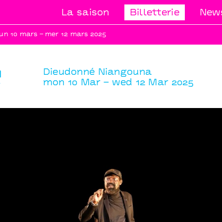
La saison
Billetterie
News
lun 10 mars – mer 12 mars 2025
é
Dieudonné Niangouna
mon 10 Mar – wed 12 Mar 2025