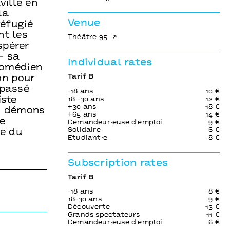
ville en
la
Venue
réfugié
nt les
Théâtre 95
spérer
 – sa
Individual rates
 comédien
Tarif B
on pour
 passé
-18 ans
10 €
iste
18 -30 ans
12 €
+30 ans
18 €
es démons
+65 ans
14 €
e
Demandeur⋅euse d'emploi
9 €
Solidaire
6 €
ce du
Etudiant⋅e
8 €
Subscription rates
Tarif B
-18 ans
8 €
18-30 ans
9 €
Découverte
13 €
Grands spectateurs
11 €
Demandeur⋅euse d'emploi
6 €