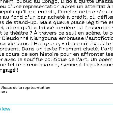
nnemi public au Congo, Dido a quitté Brazza
ieu d’une représentation après un attentat à 
puis qu’il est en exil, l’ancien acteur s’est 
 au fond d’un bar acheté à crédit, où défile
es de stand-up. Mais quelle place légitime e
i, alors qu’il a laissé derrière lui l’essentiel
t le théâtre ? À travers ce seul en scène, le
r Dieudonné Niangouna embrasse l’autoficti
sa vie dans l’Hexagone, « de ce côté » où le
présent. Dans un texte finement ciselé, l’art
le cours de son histoire pour en affronter l
r avec le souffle politique de l’art. Un poèm
ue tel une renaissance, hymne à la puissan
engagé !
l’issue de la représentation
mars
view