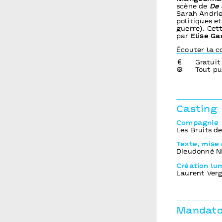
scène de
De 
Sarah Andrie
politiques et
guerre). Cet
par
Elise Ga
Écouter la c
Gratuit
Tout pu
Casting
Compagnie
Les Bruits d
Texte, mise 
Dieudonné N
Création lum
Laurent Ver
Mandator