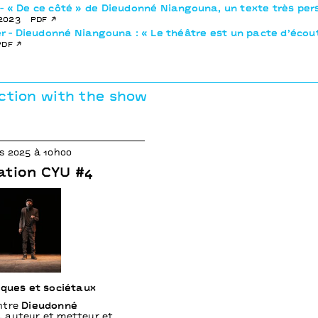
- « De ce côté » de Dieudonné Niangouna, un texte très per
.2023
pdf
ier - Dieudonné Niangouna : « Le théâtre est un pacte d’écou
pdf
ction with the show
s 2025 à 10h00
ation CYU #4
iques et sociétaux
ntre
Dieudonné
, auteur et metteur et