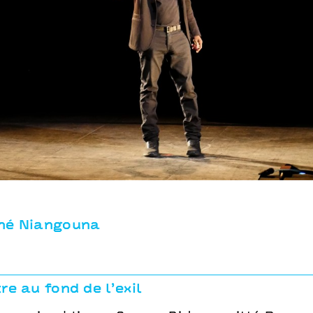
né Niangouna
re au fond de l’exil