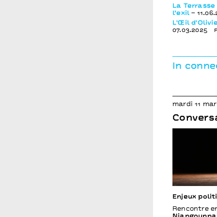
Le conseil d’administration
La Terrasse 
Les spectacles en temps scolaire
Vous êtes une compagnie ?
l’exil
– 11.06
Archives
L'Œil d'Oliv
Infos pratiques
Vous êtes une entreprise ?
07.03.2025
Points communs recrute
Vous êtes enseignant.e ?
In conne
mardi 11 mar
Convers
Enjeux polit
Rencontre e
Niangounna