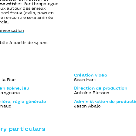
ce côté
et l’anthropologue
ux autour des enjeux
 sociétaux (exils, pays en
te rencontre sera animée
rcia
.
onversation
blic à partir de 14 ans
Création vidéo
e la Rue
Sean Hart
en scène, jeu
Direction de production
iangouna
Antoine Blesson
ière, régie générale
Administration de producti
gnaud
Jason Abajo
y particulars