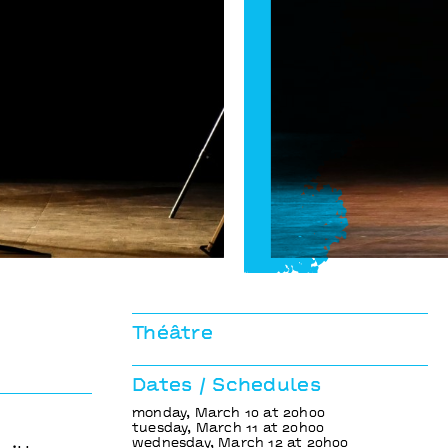
De ce côté
Dieudonné Niangouna
Théâtre
Dates / Schedules
monday, March 10 at 20h00
tuesday, March 11 at 20h00
wednesday, March 12 at 20h00