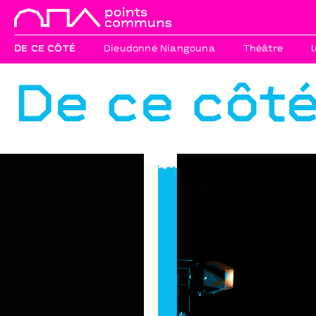
DE CE CÔTÉ
Dieudonné Niangouna
Théâtre
De ce côt