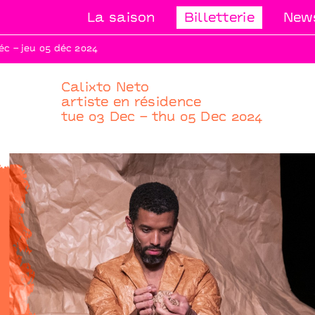
La saison
Billetterie
News
éc – jeu 05 déc 2024
Calixto Neto
artiste en résidence
tue 03 Dec – thu 05 Dec 2024