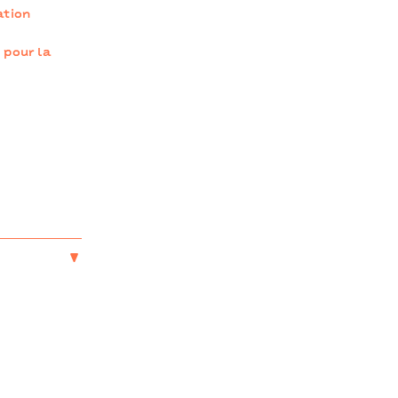
ation
 pour la
e de
e I ICI-
 Rlzzo dans
dans le cadre
ns le cadre