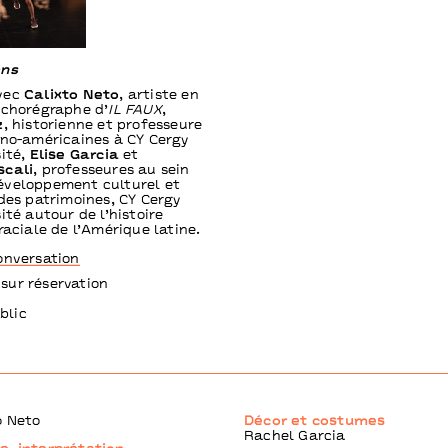
ons
vec
Calixto Neto
, artiste en
 chorégraphe d’
IL FAUX
,
z
, historienne et professeure
ino-américaines à CY Cergy
sité,
Elise Garcia
et
scali
, professeures au sein
éveloppement culturel et
 des patrimoines, CY Cergy
ité autour de l’histoire
raciale de l’Amérique latine.
onversation
 sur réservation
blic
o Neto
Décor et costumes
Rachel Garcia