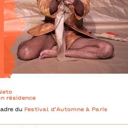
IL FAUX
Calixto Neto
artiste en résidence
Neto
en résidence
cadre du
Festival d’Automne à Paris