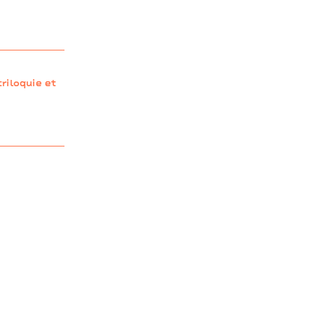
en
triloquie et