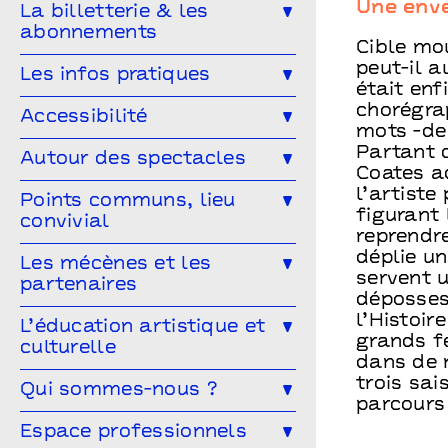
Ailleurs & Ici • PIPD
Une enve
La billetterie & les
Projet participatif
Humour
abonnements
Projet participatif : Deblozay
Artistes en résidence 2024-2027
Cible mo
En famille
Ateliers
peut-il a
Comment réserver ?
Les tarifs
Les infos pratiques
Résidences précédentes
était enf
Autres rendez-vous
Abonnez-vous !
chorégra
Venir à Points communs
Accessibilité
mots -de 
Vous venez en groupe ?
Guide des spectateur·rices
Partant 
L’accessibilité pour tous·tes !
Autour des spectacles
Coates a
Hors-les-murs
Vous êtes une structure médico-
l’artiste
Les ateliers de pratique
Points communs, lieu
sociale ?
figurant
convivial
Les Conversations
reprendre
déplie un
Le Mélangeur
Les mécènes et les
Visitez les théâtres
servent u
partenaires
Le Service garderie
Médiathèque
déposses
l’Histoir
Devenir mécène
L’éducation artistique et
grands fe
culturelle
Cultivons nos points communs
dans de 
trois sa
L’éducation artistique et culturelle
Qui sommes-nous ?
Les partenaires
à Points communs
parcours 
L’équipe
Espace professionnels
Vous êtes enseignant·e ?