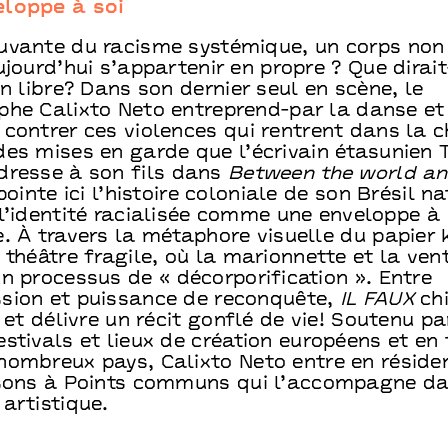
loppe à soi
uvante du racisme systémique, un corps non
ujourd’hui s’appartenir en propre ? Que dirait-i
in libre? Dans son dernier seul en scène, le
phe Calixto Neto entreprend-par la danse et
contrer ces violences qui rentrent dans la ch
des mises en garde que l’écrivain étasunien 
dresse à son fils dans
Between the world a
 pointe ici l’histoire coloniale de son Brésil na
 l’identité racialisée comme une enveloppe à
. À travers la métaphore visuelle du papier kr
 théâtre fragile, où la marionnette et la vent
n processus de « décorporification ». Entre
sion et puissance de reconquête,
IL FAUX
ch
e et délivre un récit gonflé de vie! Soutenu pa
stivals et lieux de création européens et en
nombreux pays, Calixto Neto entre en réside
isons à Points communs qui l’accompagne d
artistique.