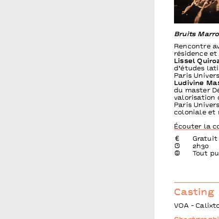
Bruits Marr
Rencontre a
résidence et
Lissel Quiro
d’études lat
Paris Univer
Ludivine Ma
du master D
valorisation
Paris Univers
coloniale et 
Écouter la c
Gratuit
2h30
Tout pu
Casting
VOA - Calixt