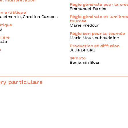
e, interprétation
Régie générale pour la cré
Emmanuel Fornès
n artistique
asclmento, Carolina Campos
Régie générale et lumières
tournée
stique
Marie Prédour
eu
Régie son pour la tournée
mière
Marie Mouslouhouddine
ala
Production et diffusion
n
Julie Le Gall
©Photo
Benjamin Boar
y particulars
ns
val des arts Bruxelles I Charleroi danse-Centre chorégraphiqu
xelles I Festival d’Automne à Paris I Centre National de la Dans
graphique National Montpellier Occitanie/ Direction Christian
Par/ ICI l Theater Freiburg I CCN-Ballet national de Marseille 
 studio/ Ministère de la Culture I CCN de caen en Normandie da
-studio I Cndc-Angers dans le cadre de l’Accueil Studio I Centre
ue National d’Orléans-Direction Maud Le Pladec