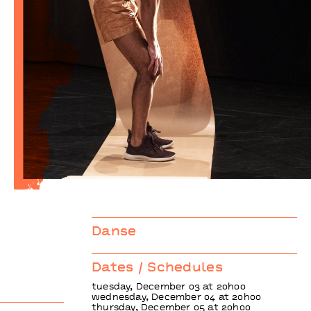
IL FAUX
Calixto Neto
artiste en résidence
Danse
Dates / Schedules
tuesday, December 03 at 20h00
wednesday, December 04 at 20h00
thursday, December 05 at 20h00