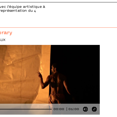
vec l’équipe artistique à
 représentation du 4
brary
FAUX
00:00
01:00
Mute
Enter