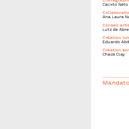
Chorégraphi
Calixto Neto
Collaboratio
Ana Laura N
Conseil arti
Lutz de Abr
Création lu
Eduardo Abd
Création so
Chaos Clay
Mandator
Coproductio
Kunstenfesti
Wallonie­ Bru
Centre Choré
le cadre des 
de l’accuell
de l’Accueil
Chorégraphiq