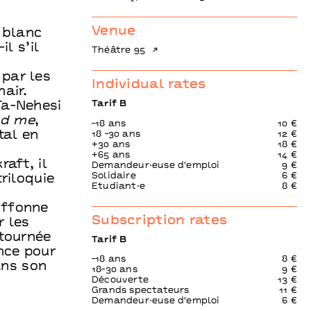
Venue
 blanc
l s’il
Théâtre 95
 par les
Individual rates
air.
Tarif B
Ta-Nehesi
nd me
,
-18 ans
10 €
tal en
18 -30 ans
12 €
+30 ans
18 €
+65 ans
14 €
aft, il
Demandeur⋅euse d'emploi
9 €
Solidaire
6 €
riloquie
Etudiant⋅e
8 €
iffonne
Subscription rates
r les
 tournée
Tarif B
nce pour
-18 ans
8 €
ans son
18-30 ans
9 €
Découverte
13 €
Grands spectateurs
11 €
Demandeur⋅euse d'emploi
6 €