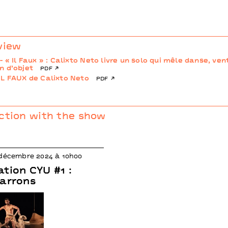
fullscre
view
- « Il Faux » : Calixto Neto livre un solo qui mêle danse, ven
n d’objet
pdf
IL FAUX de Calixto Neto
pdf
ction with the show
 décembre 2024 à 10h00
tion CYU #1 :
Marrons