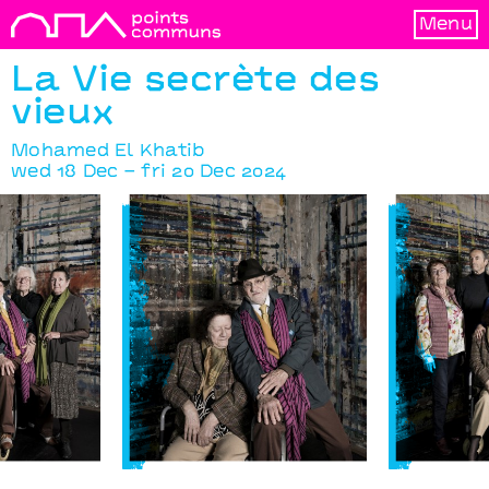
Menu
La Vie secrète des
vieux
Mohamed El Khatib
wed 18 Dec – fri 20 Dec 2024