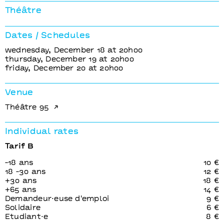
e des
La Vie secrète des
La Vie s
vieux
vieux
Théâtre
Khatib
Mohamed El Khatib
Mohamed
Dates / Schedules
wednesday, December 18 at 20h00
thursday, December 19 at 20h00
friday, December 20 at 20h00
Venue
Théâtre 95
Individual rates
Tarif B
-18 ans
10 €
18 -30 ans
12 €
+30 ans
18 €
+65 ans
14 €
Demandeur⋅euse d'emploi
9 €
Solidaire
6 €
Etudiant⋅e
8 €