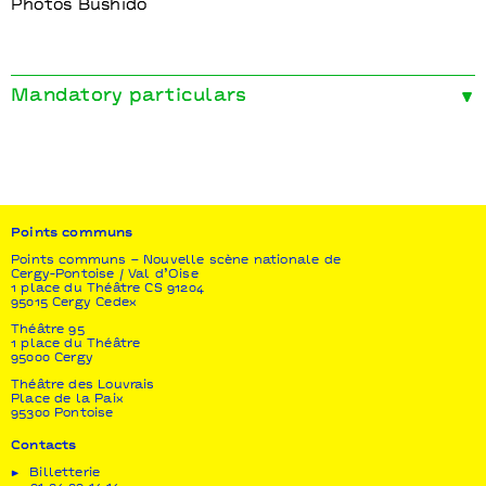
Photos Bushido
Mandatory particulars
Coproductions
Lieux Publics – Centre National des Arts de la Rue
et de l’Espace Public – Marseille | Atelier 231 –
Centre national des arts de la rue et de l’espace
public – Sotteville-les-Rouen | David Binder
Production (NY) | Lift Festival | Stradda (Graz)
Points communs
Soutiens
Points communs – Nouvelle scène nationale de
Cergy-Pontoise / Val d’Oise
Réseau européen In Situ | Ministère de la Culture |
1 place du Théâtre CS 91204
Région Sud | Département 13 Ville de Marseille |
95015 Cergy Cedex
Ministère de la ville
Théâtre 95
1 place du Théâtre
95000 Cergy
Théâtre des Louvrais
Place de la Paix
95300 Pontoise
Contacts
Billetterie