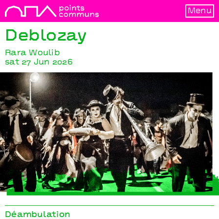
Menu
Deblozay
Rara Woulib
sat 27 Jun 2026
Deblozay
Rara Woulib
Déambulation