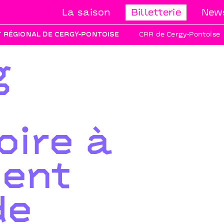
La saison
Billetterie
News
 RÉGIONAL DE CERGY-PONTOISE
CRR de Cergy-Pontoise
g
oire à
ent
de