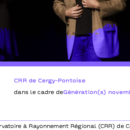
 de Cergy-Pontoise
CRR de Cergy-Pontoise
dans le cadre de
Génération(s) novem
rvatoire à Rayonnement Régional (CRR) de C