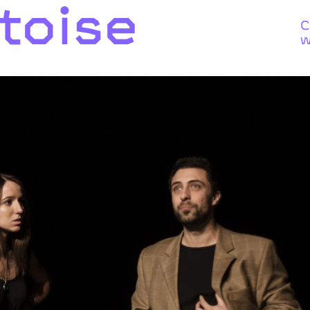
toise
C
w