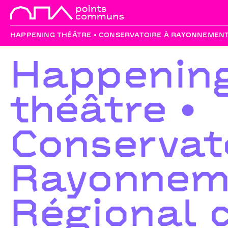
HAPPENING THÉÂTRE • CONSERVATOIRE À RAYONNEMENT
Happenin
théâtre •
Conservat
Rayonnem
Régional 