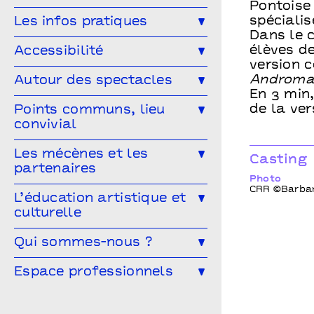
Pontoise
En famille
Ateliers
Comment réserver ?
Les tarifs
spécialis
Les infos pratiques
Résidences précédentes
Autres rendez-vous
Dans le 
Abonnez-vous !
Venir à Points communs
élèves d
Accessibilité
version 
Vous venez en groupe ?
Guide des spectateur·rices
L’accessibilité pour tous·tes !
Androma
Autour des spectacles
En 3 min
Hors-les-murs
Vous êtes une structure médico-
Les ateliers de pratique
de la ver
Points communs, lieu
sociale ?
convivial
Les Conversations
Le Mélangeur
Les mécènes et les
Visitez les théâtres
Casting
partenaires
Le Service garderie
Médiathèque
Photo
CRR ©Barbar
Devenir mécène
L’éducation artistique et
culturelle
Cultivons nos points communs
L’éducation artistique et culturelle
Qui sommes-nous ?
Les partenaires
à Points communs
L’équipe
Espace professionnels
Vous êtes enseignant·e ?
Le conseil d’administration
Les spectacles en temps scolaire
Vous êtes une compagnie ?