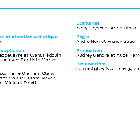
Costumes
Nelly Geyres et Anna Rinzo
e et direction artistique
Régie
in
André Neri et Franck Gélie
 adaptation
Production
cdelièvre et Clara Hédouin
Audrey Gendre et Alice Ra
tion avec Baptiste Morizot
Réservations
contact@le-pivo.fr / 01 34 20
u, Pierre Giafferi, Clara
tor Manuel, Clara Mayer,
et Mickael Pinelli