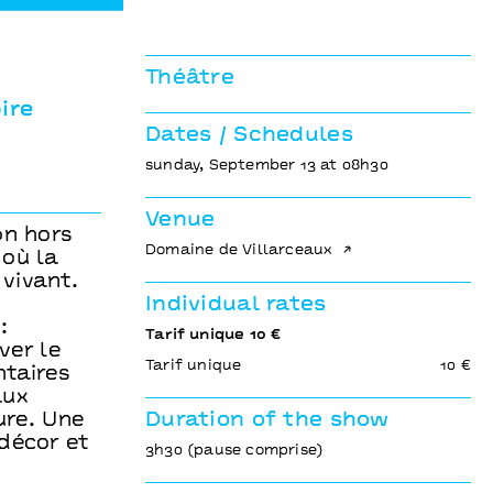
Théâtre
ire
Dates / Schedules
sunday, September 13 at 08h30
Venue
on hors
Domaine de Villarceaux
 où la
vivant.
Individual rates
:
Tarif unique 10 €
ver le
Tarif unique
10 €
ntaires
aux
ure. Une
Duration of the show
décor et
3h30 (pause comprise)