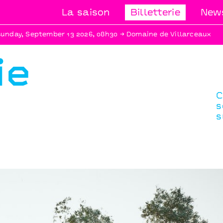
La saison
Billetterie
News
sunday, September 13 2026, 08h30 → Domaine de Villarceaux
ie
C
s
s