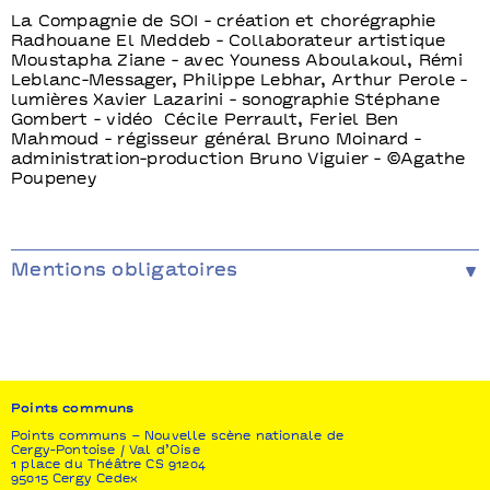
La Compagnie de SOI - création et chorégraphie
Radhouane El Meddeb - Collaborateur artistique
Moustapha Ziane - avec Youness Aboulakoul, Rémi
Leblanc-Messager, Philippe Lebhar, Arthur Perole -
lumières Xavier Lazarini - sonographie Stéphane
Gombert - vidéo Cécile Perrault, Feriel Ben
Mahmoud - régisseur général Bruno Moinard -
administration-production Bruno Viguier - ©Agathe
Poupeney
Mentions obligatoires
Production La Compagnie de SOI - coproduction Le
104-Centquatre, Centre Chorégraphique National de
Montpellier Languedoc-Rousillon (Programme
Résidences), Centre de Développement
Chorégraphique Toulouse- Midi-Pyrénées (accueil en
résidence), La Filature - scène Nationale /
Points communs
Mulhouse, La Ferme du Buisson - scène Nationale /
Points communs – Nouvelle scène nationale de
Marne la Vallée, Le WIP Villette - aide à la
Cergy-Pontoise / Val d’Oise
production Arcadi - soutien à la création DRAC Ile-
1 place du Théâtre CS 91204
de-France, Fondation Beaumarchais, Centre
95015 Cergy Cedex