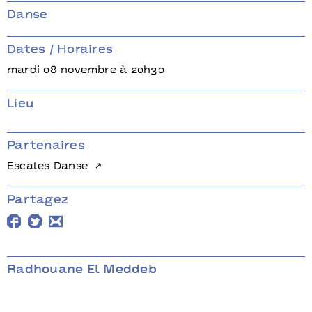
les
Au temps où les
Au temps
ient…
arabes dansaient…
arabes 
Danse
l Meddeb
Radhouane El Meddeb
Radhoua
Dates / Horaires
mardi 08 novembre à 20h30
Lieu
Partenaires
Escales Danse
Partagez
Radhouane El Meddeb