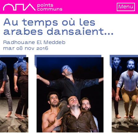
Menu
Au temps où les
arabes dansaient…
Radhouane El Meddeb
mar 08 nov 2016