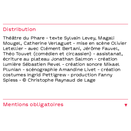
Distribution
Théâtre du Phare - texte Sylvain Levey, Magali
Mougel, Catherine Verlaguet - mise en scène Olivier
Letellier - avec Clément Bertani, Jérôme Fauvel,
Théo Touvet (comédien et circassien) - assistanat,
écriture au plateau Jonathan Salmon - création
lumière Sébastien Revel - création sonore Mikael
Plunian - scénographie Amandine Livet - création
costumes Ingrid Pettigrew - production Fanny
Spiess - © Christophe Raynaud de Lage
Mentions obligatoires
production Le Théâtre du Phare-Olivier Letellier -
coproduction Théâtre National de Chaillot, Théâtre
des Abbesses - Théâtre de la Ville, Paris , La Tribu -
Théâtre Durance-Château-Arnoux / Saint-Auban,