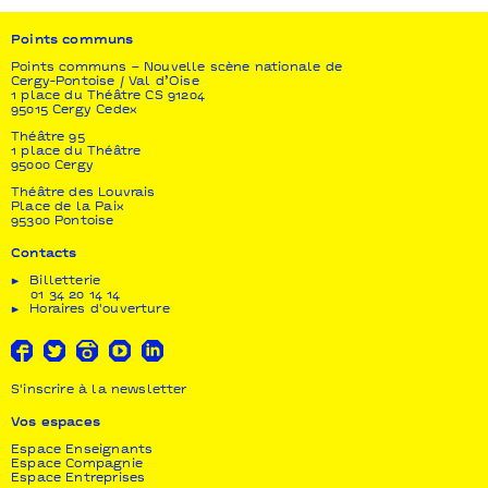
Théâtre de Grasse, Scènes et Cinés Ouest Provence,
Théâtre Massalia, Le Carré Ste-Maxime, Agglo
Points communs
scène Théâtre le Forum, PoleJeunePublic-TPM,
Points communs – Nouvelle scène nationale de
Théâtre André Malraux, Chevilly-Larue, Centre Jean
Cergy-Pontoise / Val d’Oise
Vilar / Champigny-sur-Marne, Le Trio…S / Inzinzac-
1 place du Théâtre CS 91204
Lochrist, FACM - Festival Théâtral du Val d’Oise,
95015 Cergy Cedex
Itinéraires Bis / Saint-Brieuc, Fontenay-en-scènes /
Théâtre 95
Fontenay-sous-Bois, Centre culturel Jacques
1 place du Théâtre
95000 Cergy
Duhamel / Vitré - soutien La Chartreuse de
Villeneuve-les-Avignon, La Comédie de Caen.
Théâtre des Louvrais
Place de la Paix
95300 Pontoise
Contacts
Billetterie
01 34 20 14 14
Horaires d'ouverture
S'inscrire à la newsletter
Vos espaces
Espace Enseignants
Espace Compagnie
Espace Entreprises