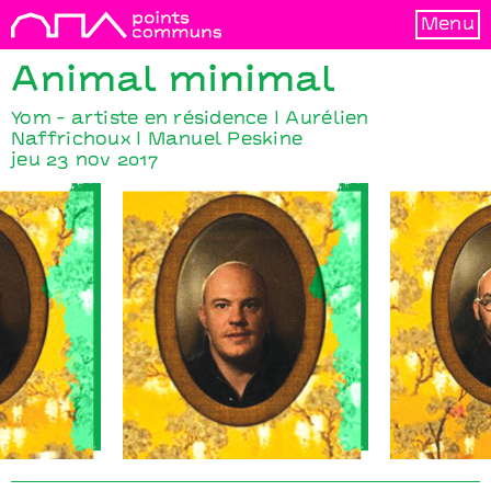
Menu
Animal minimal
Yom - artiste en résidence I Aurélien
Naffrichoux I Manuel Peskine
jeu 23 nov 2017
al
Animal minimal
Animal 