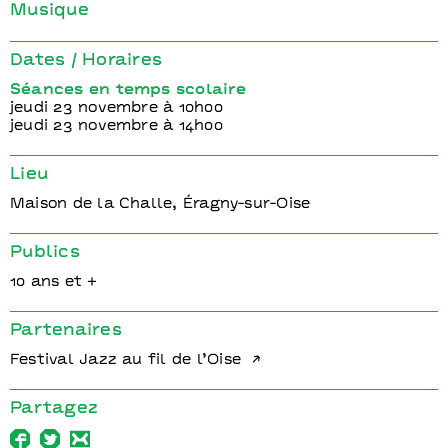
 en
Yom - artiste en
Yom - ar
Musique
urélien
résidence I Aurélien
résidenc
I Manuel
Naffrichoux I Manuel
Naffrich
Dates / Horaires
Peskine
Peskine
Séances en temps scolaire
jeudi 23 novembre à 10h00
jeudi 23 novembre à 14h00
Lieu
Maison de la Challe, Éragny-sur-Oise
Publics
10 ans et +
Partenaires
Festival Jazz au fil de l’Oise
Partagez