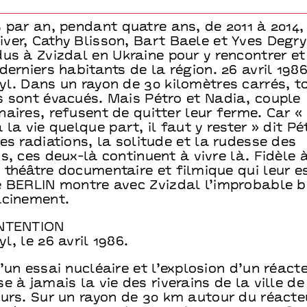
 par an, pendant quatre ans, de 2011 à 2014,
ver, Cathy Blisson, Bart Baele et Yves Degry
us à Zvizdal en Ukraine pour y rencontrer et
derniers habitants de la région. 26 avril 1986
l. Dans un rayon de 30 kilomètres carrés, t
s sont évacués. Mais Pétro et Nadia, couple
aires, refusent de quitter leur ferme. Car « 
 la vie quelque part, il faut y rester » dit Pé
es radiations, la solitude et la rudesse des
s, ces deux-là continuent à vivre là. Fidèle 
théâtre documentaire et filmique qui leur es
e BERLIN montre avec Zvizdal l’improbable 
acinement.
INTENTION
l, le 26 avril 1986.
’un essai nucléaire et l’explosion d’un réact
e à jamais la vie des riverains de la ville de
urs. Sur un rayon de 30 km autour du réacteu