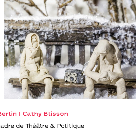
Zvizdal
Groupe Berlin I Cathy Blisson
erlin I Cathy Blisson
cadre de Théâtre & Politique