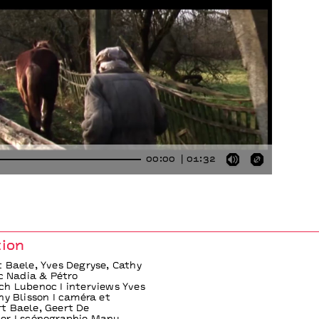
00:00
01:32
Mute
Enter
fullscre
tion
 Baele, Yves Degryse, Cathy
ec Nadia & Pétro
h Lubenoc I interviews Yves
hy Blisson I caméra et
t Baele, Geert De