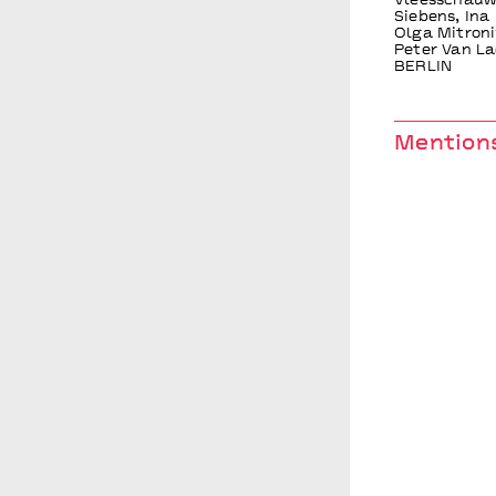
Vleesschauw
Siebens, Ina
Olga Mitroni
Peter Van La
BERLIN
Mentions
Production B
Zollverein / 
BIT Teaterga
Künstlerhaus
Onassis Cult
Government 
Bervoets, Br
Ruetsch, Isa
Menu, Anthe 