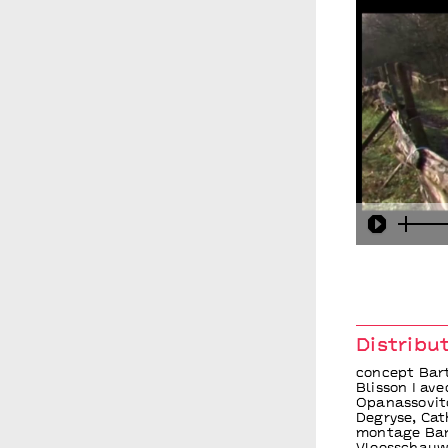
Play
Distribu
concept Bart
Blisson I av
Opanassovitc
Degryse, Cat
montage Bar