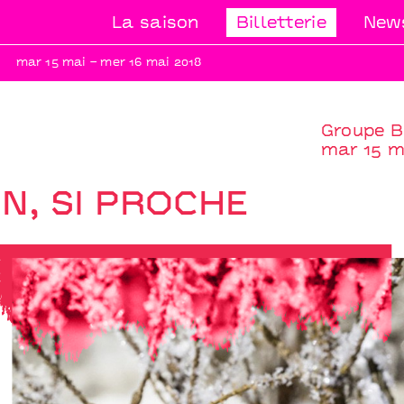
La saison
Billetterie
News
mar 15 mai – mer 16 mai 2018
Groupe Be
mar 15 m
IN, SI PROCHE