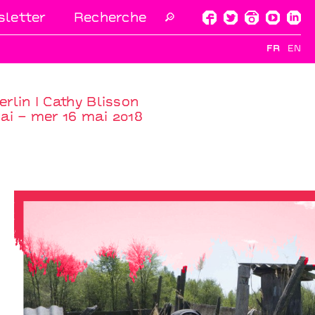
letter
🔎
FR
EN
rlin I Cathy Blisson
ai – mer 16 mai 2018