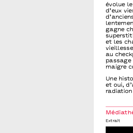
évolue le
d’eux vie
d’anciens
lentemen
gagne cha
superstit
et les ch
vieilless
au checkp
passage a
maigre c
Une histo
et oui, 
radiation
Médiath
Extrait