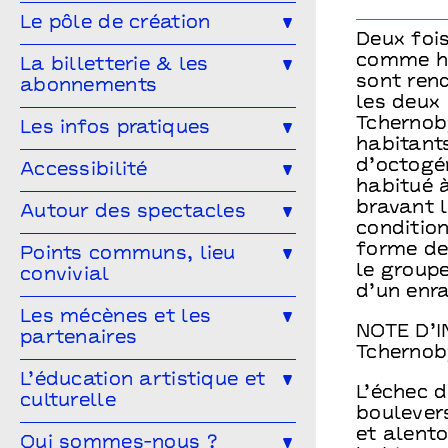
Musique
Concert
Danse
Génération(s) - Saison #9
Le pôle de création
Deux fois
Cirque
Magie
Espace public
Festival Arts & Humanités #9
Ailleurs & Ici • PIPD
comme hi
La billetterie & les
Projet participatif
Humour
sont rend
abonnements
Projet participatif : Deblozay
Artistes en résidence 2024-2027
les deux 
En famille
Ateliers
Comment réserver ?
Les tarifs
Tchernoby
Les infos pratiques
Résidences précédentes
habitant
Performance
Marionnettes
Abonnez-vous !
Venir à Points communs
d’octogén
Accessibilité
habitué à
Vous venez en groupe ?
Guide des spectateur·rices
L’accessibilité pour tous·tes !
bravant l
Autour des spectacles
condition
Hors-les-murs
Vous êtes une structure médico-
Les ateliers de pratique
forme de 
Points communs, lieu
sociale ?
le group
convivial
Les Conversations
d’un enr
Le Mélangeur
Les mécènes et les
Visitez les théâtres
NOTE D’
partenaires
Le Service garderie
Médiathèque
Tchernoby
Devenir mécène
L’éducation artistique et
L’échec d
culturelle
Cultivons nos points communs
boulevers
et alento
L’éducation artistique et culturelle
Qui sommes-nous ?
Les partenaires