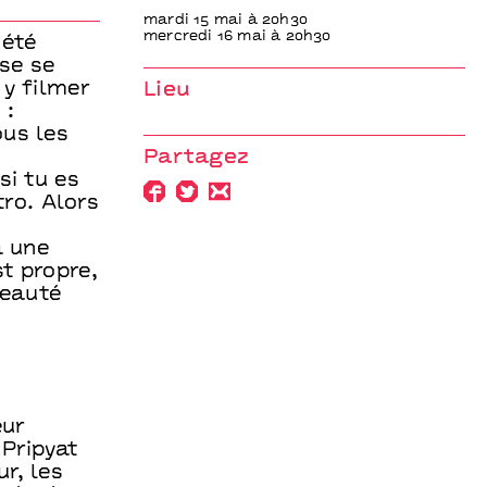
mardi 15 mai à 20h30
mercredi 16 mai à 20h30
 été
se se
 y filmer
Lieu
 :
ous les
Partagez
si tu es
tro. Alors
à une
t propre,
beauté
eur
 Pripyat
r, les