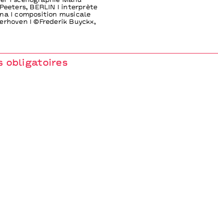
er I scénographie Manu
 Peeters, BERLIN I interprète
na I composition musicale
erhoven I ©Frederik Buyckx,
 obligatoires
ERLIN & Cathy Blisson - Coproduction Het Zuidelijk Toneel / Ti
Essen I Dublin Theatre Festival I CENTQUATRE / Paris I Brighton 
rasjen - House On Fire / Bergen I Kunstenfestivaldesarts / Bruss
 Mousonturm Frankfurt am Main I Theaterfestival Boulevard /
ural Centre / Athens - Collaboration deSingel / Antwerp - Sout
- BERLIN est artiste associé au CENTQUATRE / Paris - Remerc
ice Maire, Lux Lumen, Els De Bodt, Pascal Rueff, Morgan Touzé
belle Grynberg, Nadine Malfait, Natalie Schrauwen, Katleen Tre
& Ama Oda Baele, Remi & Ilias Degryse.