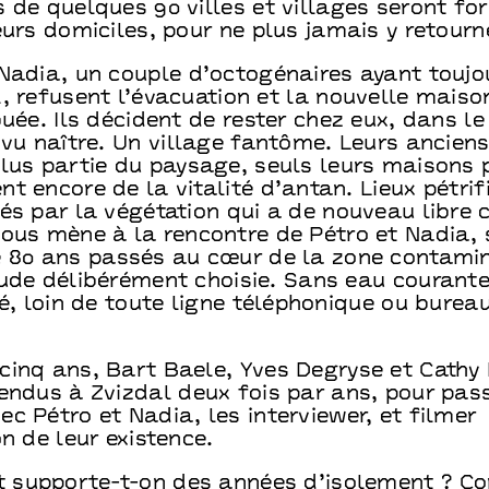
 de quelques 90 villes et villages seront fo
eurs domiciles, pour ne plus jamais y retourn
 Nadia, un couple d’octogénaires ayant toujo
, refusent l’évacuation et la nouvelle maison
buée. Ils décident de rester chez eux, dans le
 vu naître. Un village fantôme. Leurs anciens
lus partie du paysage, seuls leurs maisons p
t encore de la vitalité d’antan. Lieux pétrif
és par la végétation qui a de nouveau libre 
nous mène à la rencontre de Pétro et Nadia, 
e 80 ans passés au cœur de la zone contami
tude délibérément choisie. Sans eau courante
té, loin de toute ligne téléphonique ou burea
cinq ans, Bart Baele, Yves Degryse et Cathy 
rendus à Zvizdal deux fois par ans, pour pas
c Pétro et Nadia, les interviewer, et filmer
on de leur existence.
supporte-t-on des années d’isolement ? 