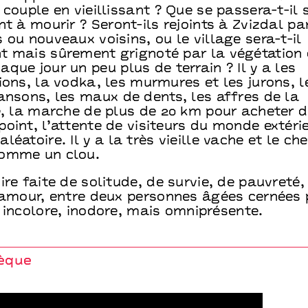
 couple en vieillissant ? Que se passera-t-il s
nt à mourir ? Seront-ils rejoints à Zvizdal pa
 ou nouveaux voisins, ou le village sera-t-il
t mais sûrement grignoté par la végétation 
que jour un peu plus de terrain ? Il y a les
ions, la vodka, les murmures et les jurons, l
ansons, les maux de dents, les affres de la
e, la marche de plus de 20 km pour acheter d
oint, l’attente de visiteurs du monde extérie
léatoire. Il y a la très vieille vache et le ch
omme un clou.
ire faite de solitude, de survie, de pauvreté, 
d’amour, entre deux personnes âgées cernées 
 incolore, inodore, mais omniprésente.
èque