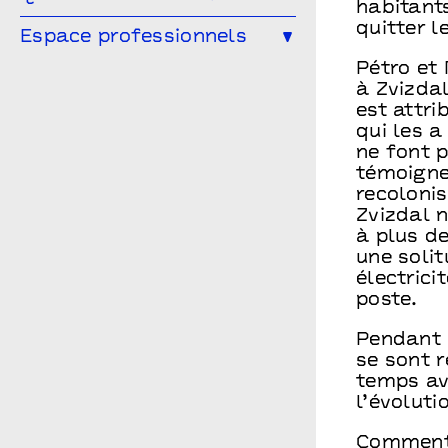
à Points communs
habitants
quitter l
L’équipe
Espace professionnels
Vous êtes enseignant·e ?
Le conseil d’administration
Pétro et
Les spectacles en temps scolaire
Vous êtes une compagnie ?
à Zvizdal
Archives
Infos pratiques
Vous êtes une entreprise ?
est attri
qui les a
Points communs recrute
Vous êtes enseignant.e ?
ne font p
témoignen
recolonis
Zvizdal 
à plus d
une soli
électrici
poste.
Pendant 
se sont 
temps ave
l’évoluti
Comment 