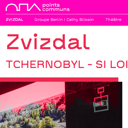
ZVIZDAL
Groupe Berlin I Cathy Blisson
Théâtre
Zvizdal
TCHERNOBYL - SI LO