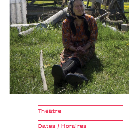
Zvizdal
Groupe Berlin I Cathy Blisson
Théâtre
Dates / Horaires