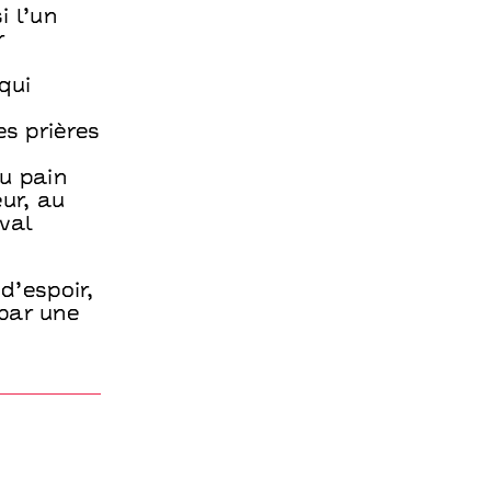
i l’un
r
qui
es prières
u pain
ur, au
eval
d’espoir,
par une