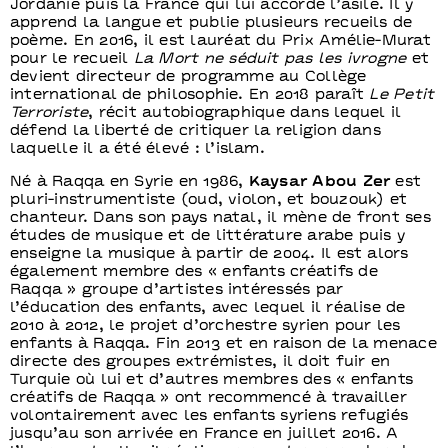
Jordanie puis la France qui lui accorde l’asile. Il y
apprend la langue et publie plusieurs recueils de
poème. En 2016, il est lauréat du Prix Amélie-Murat
pour le recueil
La Mort ne séduit pas les ivrogne
et
devient directeur de programme au Collège
international de philosophie. En 2018 paraît
Le Petit
Terroriste
, récit autobiographique dans lequel il
défend la liberté de critiquer la religion dans
laquelle il a été élevé : l’islam.
Né à Raqqa en Syrie en 1986,
Kaysar Abou Zer
est
pluri-instrumentiste (oud, violon, et bouzouk) et
chanteur. Dans son pays natal, il mène de front ses
études de musique et de littérature arabe puis y
enseigne la musique à partir de 2004. Il est alors
également membre des « enfants créatifs de
Raqqa » groupe d’artistes intéressés par
l’éducation des enfants, avec lequel il réalise de
2010 à 2012, le projet d’orchestre syrien pour les
enfants à Raqqa. Fin 2013 et en raison de la menace
directe des groupes extrémistes, il doit fuir en
Turquie où lui et d’autres membres des « enfants
créatifs de Raqqa » ont recommencé à travailler
volontairement avec les enfants syriens refugiés
jusqu’au son arrivée en France en juillet 2016. A