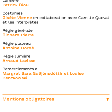
Lumière
Patrick Riou
Costumes
Gisèle Vienne
en collaboration avec Camille Queval
et les interprètes
Régie générale
Richard Pierre
Régie plateau
Antoine Hordé
Régie lumière
Arnaud Lavisse
Remerciements à
Margret Sara Guðjónsdóttir et Louise
Bentkowski
Mentions obligatoires
Production et diffusion
Alma Office : Anne-Lise
Gobin, Alix Sarrade & Camille Queval //