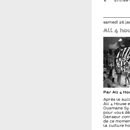
Entrée 
samedi 26 ja
All 4 h
Par All 4 H
Après le suc
All 4 House 
Ousmane Sy 
pour vous dé
Danseur conf
de ce moment
la culture ho