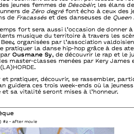
 des jeunes femmes de
Désobéir
; les élans de
runners de
Zéro degré
font écho à ceux des j
ns de
Fracassés
et des danseuses de
Queen 
emps fort sera aussi l’occasion de donner à 
lents musique du territoire à travers les scè
 Bee4 organisées par l’association valdoisie
de pratiquer la danse hip-hop grâce à des ate
 par
Ousmane Sy
, de découvrir le rap et le 
des master-classes menées par Kery James e
f (LA)HORDE.
et pratiquer, découvrir, se rassembler, parti
n guidera ces trois week-ends où la jeuness
é et sa vitalité seront mises à l’honneur.
èque
) #2 - after movie