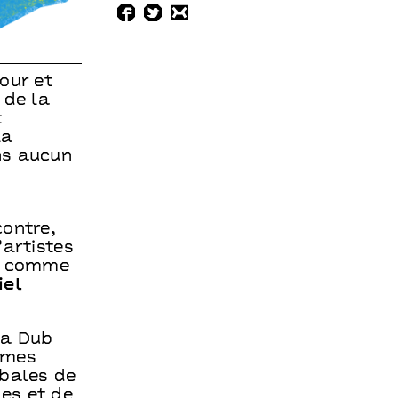
our et
 de la
t
la
ns aucun
contre,
’artistes
es comme
iel
da Dub
hmes
rbales de
es et de