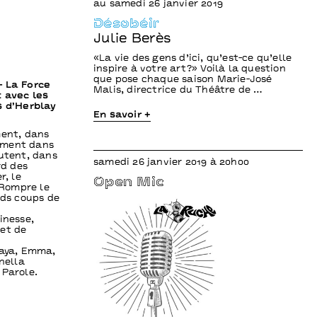
au samedi 26 janvier 2019
Désobéir
Julie Berès
«La vie des gens d’ici, qu’est-ce qu’elle
inspire à votre art?» Voilà la question
que pose chaque saison Marie-José
– La Force
Malis, directrice du Théâtre de …
t avec les
s d’Herblay
En savoir +
ment, dans
ement dans
outent, dans
samedi 26 janvier 2019 à 20h00
rd des
r, le
Open Mic
 Rompre le
nds coups de
inesse,
et de
Maya, Emma,
nella
 Parole.