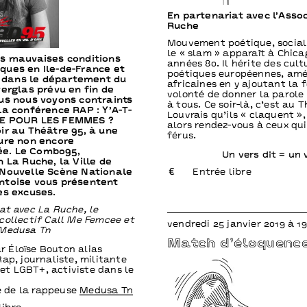
En partenariat avec l’Asso
Ruche
Mouvement poétique, social 
le « slam » apparaît à Chica
es mauvaises conditions
années 80. Il hérite des cult
ques en Ile-de-France et
poétiques européennes, amé
dans le département du
africaines en y ajoutant la 
verglas prévu en fin de
volonté de donner la parole 
ous nous voyons contraints
à tous. Ce soir-là, c’est au 
la conférence RAP : Y’A-T-
Louvrais qu’ils « claquent »,
CE POUR LES FEMMES ?
alors rendez-vous à ceux qui
ir au Théâtre 95, à une
férus.
eure non encore
e. Le Combo95,
Un vers dit = un 
n La Ruche, la Ville de
 Nouvelle Scène Nationale
Entrée libre
ntoise vous présentent
es excuses.
at avec La Ruche, le
collectif Call Me Femcee et
vendredi 25 janvier 2019 à 1
 Medusa Tn
Match d’éloquenc
r Éloïse Bouton alias
p, journaliste, militante
et LGBT+, activiste dans le
 de la rappeuse
Medusa Tn