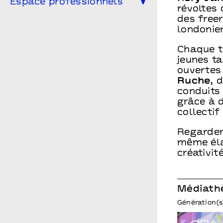
Espace professionnels
Vous êtes enseignant·e ?
révoltes
Le conseil d’administration
des free
Les spectacles en temps scolaire
Vous êtes une compagnie ?
londonie
Archives
Infos pratiques
Vous êtes une entreprise ?
Chaque t
Points communs recrute
Vous êtes enseignant.e ?
jeunes ta
ouvertes
Ruche
, 
conduits
grâce à 
collecti
Regarder 
même éla
créativit
Médiath
Génération(s