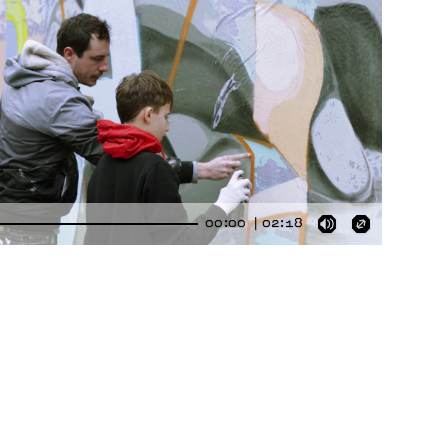
00:00
02:18
Mute
Enter
fullscre