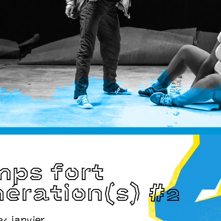
Baro
ps fort
ération(s) #2
24 janvier