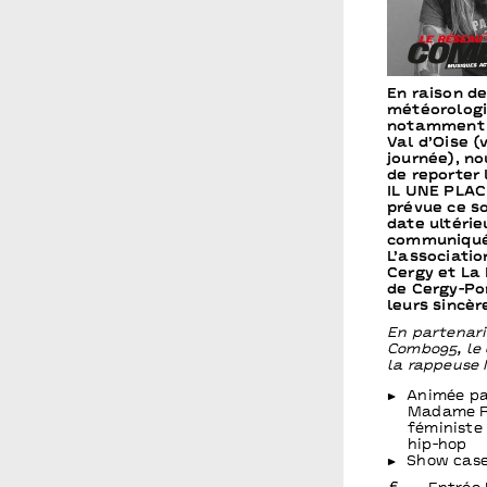
En raison d
météorologi
notamment 
Val d’Oise (
journée), n
de reporter 
IL UNE PLA
prévue ce so
date ultéri
communiqué
L’associatio
Cergy et La
de Cergy-Po
leurs sincèr
En partenari
Combo95, le 
la rappeuse
Animée pa
Madame Ra
féministe 
hip-hop
Show case