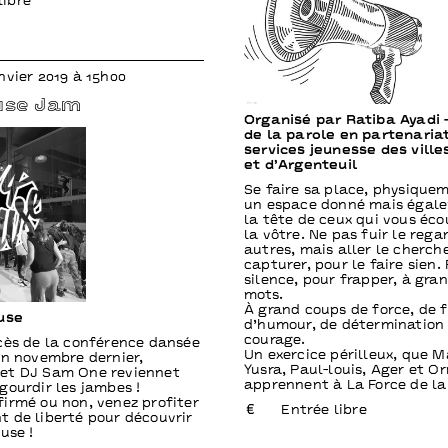
libre
nvier 2019 à 15h00
ouse Jam
Organisé par Ratiba Ayadi 
de la parole en partenaria
services jeunesse des ville
et d’Argenteuil
Se faire sa place, physique
un espace donné mais égal
la tête de ceux qui vous éc
la vôtre. Ne pas fuir le rega
autres, mais aller le cherche
capturer, pour le faire sien.
silence, pour frapper, à gra
mots.
À grand coups de force, de f
ouse
d’humour, de détermination 
courage.
cès de la conférence dansée
Un exercice périlleux, que 
en novembre dernier,
Yusra, Paul-louis, Ager et Or
et DJ Sam One reviennet
apprennent à La Force de la
gourdir les jambes !
irmé ou non, venez profiter
Entrée libre
 de liberté pour découvrir
use !