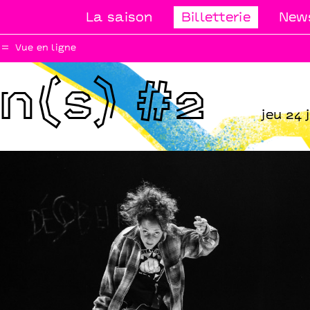
La saison
Billetterie
News
Vue en ligne
n(s) #2
jeu 24