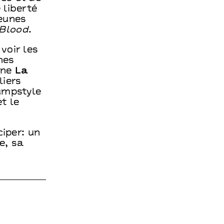
 liberté
eunes
Blood
.
voir les
nes
nne
La
liers
jumpstyle
t le
ciper: un
e, sa