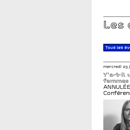
Les
Tous les é
mercredi 23 
Y’a-t-il
femmes
ANNULÉ
Conféren