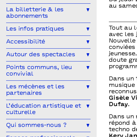
Cirque
Magie
Espace public
Festival Arts & Humanités #9
au samed
Ailleurs & Ici • PIPD
La billetterie & les
Projet participatif
Humour
abonnements
Projet participatif : Deblozay
Artistes en résidence 2024-2027
En famille
Ateliers
Comment réserver ?
Les tarifs
Tout au l
Les infos pratiques
Résidences précédentes
avec les 
Performance
Marionnettes
Abonnez-vous !
Venir à Points communs
Nouvelle
Accessibilité
conviées
Vous venez en groupe ?
Guide des spectateur·rices
L’accessibilité pour tous·tes !
jeunesse
Autour des spectacles
doute gra
Hors-les-murs
Vous êtes une structure médico-
Les ateliers de pratique
programm
Points communs, lieu
sociale ?
convivial
Les Conversations
Dans un f
musique e
Le Mélangeur
Les mécènes et les
Visitez les théâtres
reconnus
partenaires
Le Service garderie
Médiathèque
Gisèle V
Dufay
.
Devenir mécène
L’éducation artistique et
culturelle
Cultivons nos points communs
Dans un 
répond à
L’éducation artistique et culturelle
Qui sommes-nous ?
Les partenaires
à Points communs
techno d
Kery Ja
L’équipe