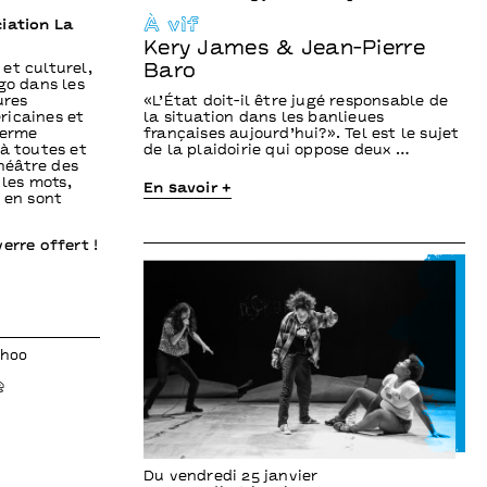
À vif
ciation La
Kery James & Jean-Pierre
et culturel,
Baro
go dans les
ures
«L’État doit-il être jugé responsable de
ricaines et
la situation dans les banlieues
ferme
françaises aujourd’hui?». Tel est le sujet
à toutes et
de la plaidoirie qui oppose deux …
Théâtre des
 les mots,
En savoir +
 en sont
verre offert !
9h00
e
Du vendredi 25 janvier