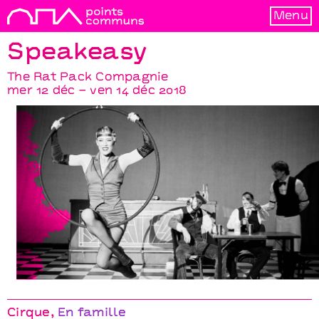
Menu
Speakeasy
The Rat Pack Compagnie
mer 12 déc – ven 14 déc 2018
Speakeasy
The Rat Pack Compagnie
Cirque
En famille