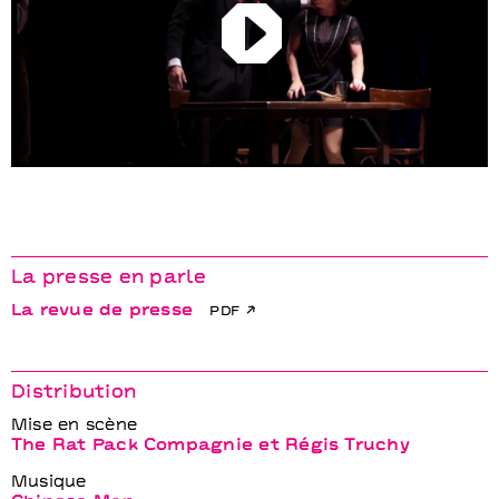
Play
La presse en parle
La revue de presse
pdf
Distribution
Mise en scène
The Rat Pack Compagnie et Régis Truchy
Musique