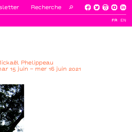
letter
🔎
FR
EN
ickaël Phelippeau
ar 15 juin – mer 16 juin 2021