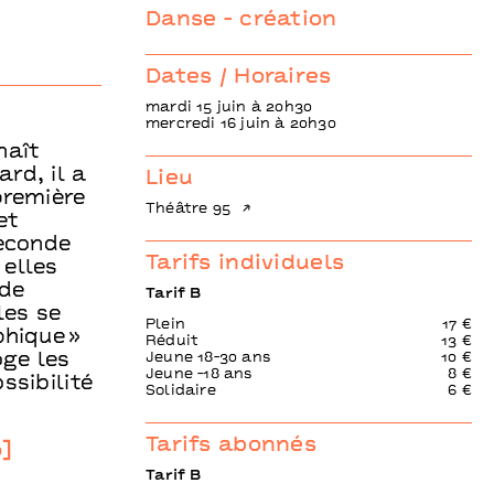
Danse - création
Dates / Horaires
mardi 15 juin à 20h30
mercredi 16 juin à 20h30
naît
rd, il a
Lieu
première
Théâtre 95
et
seconde
Tarifs individuels
 elles
 de
Tarif B
les se
Plein
17 €
phique »
Réduit
13 €
oge les
Jeune 18-30 ans
10 €
Jeune -18 ans
8 €
ssibilité
Solidaire
6 €
Tarifs abonnés
]
Tarif B