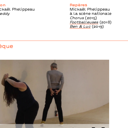
son
Repères
ckaël Phelippeau
Mickaël Phelippeau
Heddy
à la scène nationale
Chorus
(2015)
Footballeuses
(2018)
Ben & Luc
(2019)
èque