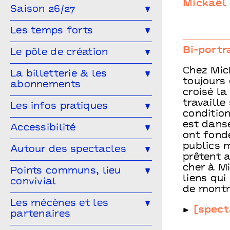
Mickaël
Saison 26/27
Toute la saison
Théâtre
Les temps forts
Musique
Concert
Danse
Génération(s) - Saison #9
Bi-portr
Le pôle de création
Cirque
Magie
Espace public
Festival Arts & Humanités #9
Chez Mick
Ailleurs & Ici • PIPD
La billetterie & les
Projet participatif
Humour
toujours 
abonnements
Projet participatif : Deblozay
Artistes en résidence 2024-2027
croisé la
En famille
Ateliers
travaille
Comment réserver ?
Les tarifs
Les infos pratiques
Résidences précédentes
condition
Performance
Marionnettes
Abonnez-vous !
est danse
Venir à Points communs
Accessibilité
ont fondé
Vous venez en groupe ?
Guide des spectateur·rices
publics m
L’accessibilité pour tous·tes !
Autour des spectacles
prêtent a
Hors-les-murs
Vous êtes une structure médico-
cher à Mi
Les ateliers de pratique
Points communs, lieu
sociale ?
liens qui
convivial
Les Conversations
de montre
Le Mélangeur
Les mécènes et les
Visitez les théâtres
[spect
partenaires
Le Service garderie
Médiathèque