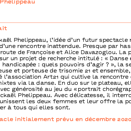
 Phelippeau
ait
aël Phelippeau, l’idée d’un futur spectacle 
d’une rencontre inattendue. Presque par hasa
 route de Françoise et Alice Davazoglou. La 
 sur un projet de recherche intitulé : « Danse 
 handicapée : quels pouvoirs d’agir ? », la 
use et porteuse de trisomie 21 et ensemble,
 l’association Art21 qui cultive la rencontre
ixtes via la danse. En duo sur le plateau, el
vec générosité au jeu du « portrait chorégra
ckaël Phelippeau. Avec délicatesse, il interr
 unissent les deux femmes et leur offre la po
r à tous qui elles sont.
acle initialement prévu en décembre 2020