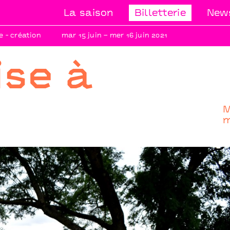
La saison
Billetterie
News
 - création
mar 15 juin – mer 16 juin 2021
ise à
M
m