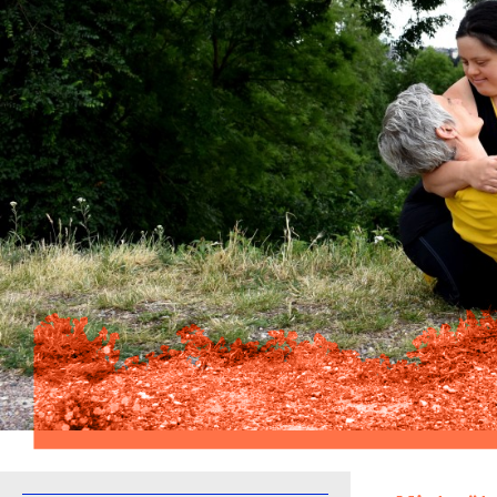
De Françoise à Alice
Mickaël Phelippeau