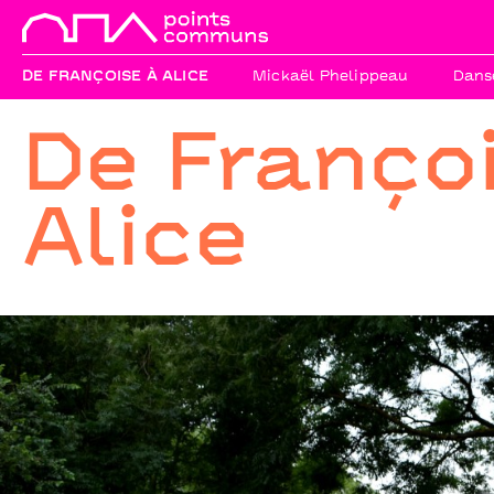
DE FRANÇOISE À ALICE
Mickaël Phelippeau
Danse
De Franço
Alice