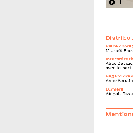
Play
Distribu
Pièce choré
Mickaël Phe
Interprétati
Alice Davazo
avec la part
Regard dra
Anne Kersti
Lumière
Abigail Fowl
Mentions
Production, 
Fabrik Cassi