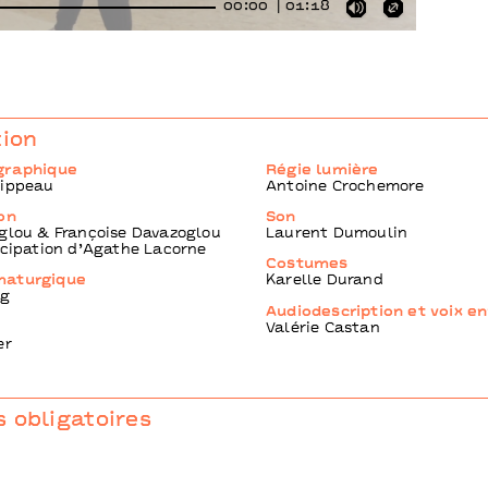
00:00
01:18
Mute
Enter
fullscre
tion
graphique
Régie lumière
lippeau
Antoine Crochemore
on
Son
glou & Françoise Davazoglou
Laurent Dumoulin
icipation d’Agathe Lacorne
Costumes
maturgique
Karelle Durand
ng
Audiodescription et voix e
Valérie Castan
er
 obligatoires
diffusion, administration
opée – Manon Crochemore, Pauline Delaplace & Isabelle Morel