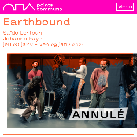
Menu
Earthbound
Saïdo Lehlouh
Johanna Faye
jeu 28 janv – ven 29 janv 2021
Earthbound