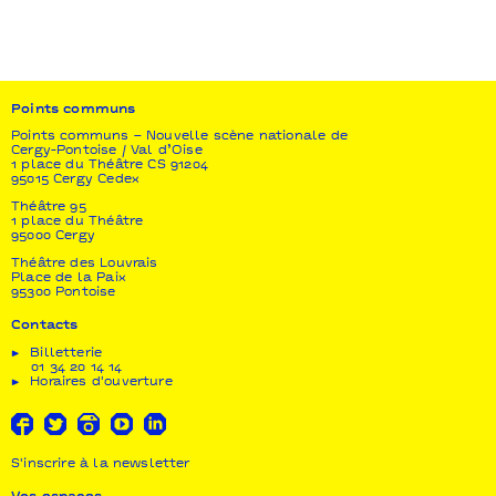
Production
CCNRB
Coproductions
Summer Dance Forever ǀ Théâtre de la Ville / Paris ǀ
La Villette ǀ Théâtre National de Bretagne ǀ L’onde –
Points communs
Centre d’art ǀ Summer Dance Forever ǀ Espace 1789
(en cours)
Points communs – Nouvelle scène nationale de
Cergy-Pontoise / Val d’Oise
1 place du Théâtre CS 91204
Soutien
95015 Cergy Cedex
DanceXchange & Birmingham Hippodrome
Théâtre 95
1 place du Théâtre
Le Centre chorégraphique national de Rennes et de
95000 Cergy
Bretagne, dirigé par le collectif FAIR-E, est une
Théâtre des Louvrais
association subventionnée par le Ministère de la
Place de la Paix
Culture (Direction régionale des Affaires culturelles
95300 Pontoise
/ Bretagne), la Ville de Rennes, le Conseil régional
Contacts
de Bretagne et le Conseil départemental d’Ille-et-
Vilaine
Billetterie
01 34 20 14 14
Horaires d'ouverture
S'inscrire à la newsletter